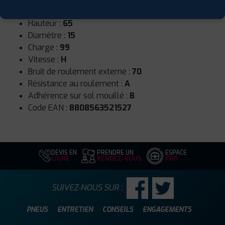
Largeur :
205
Hauteur :
65
Diamètre :
15
Charge :
99
Vitesse :
H
Bruit de roulement externe :
70
Résistance au roulement :
A
Adhérence sur sol mouillé :
B
Code EAN :
8808563521527
DEVIS EN
PRENDRE UN
ESPACE
LIGNE
RENDEZ-VOUS
PRO
SUIVEZ-NOUS SUR :
PNEUS
ENTRETIEN
CONSEILS
ENGAGEMENTS