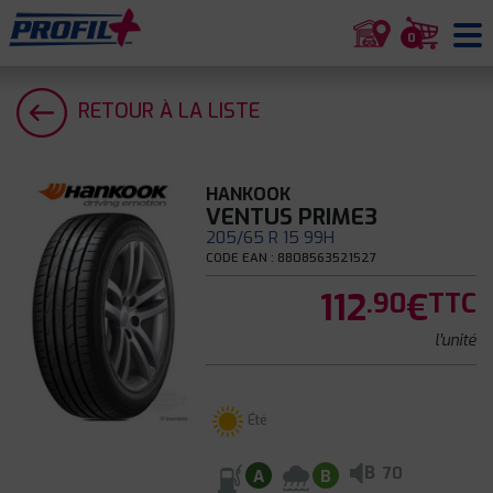
0
RETOUR À LA LISTE
HANKOOK
VENTUS PRIME3
205/65 R 15 99H
CODE EAN : 8808563521527
112
€
.90
TTC
l'unité
Été
B
70
A
B