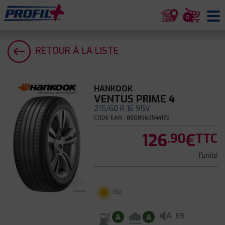
0
RETOUR À LA LISTE
HANKOOK
VENTUS PRIME 4
215/60 R 16 95V
CODE EAN : 8808563544175
126
€
.90
TTC
l'unité
Été
A
69
A
A