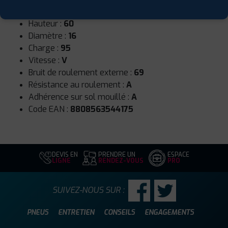
Largeur :
215
Hauteur :
60
Diamètre :
16
Charge :
95
Vitesse :
V
Bruit de roulement externe :
69
Résistance au roulement :
A
Adhérence sur sol mouillé :
A
Code EAN :
8808563544175
DEVIS EN
PRENDRE UN
ESPACE
LIGNE
RENDEZ-VOUS
PRO
SUIVEZ-NOUS SUR :
PNEUS
ENTRETIEN
CONSEILS
ENGAGEMENTS