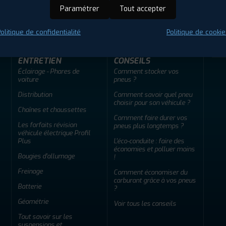
ir adherent
Offres d'emploi
FAQ
Paramétrer
Tout accepter
olitique de confidentialité
Politique de cookie
ENTRETIEN
CONSEILS
Éclairage - Phares de
Comment stocker vos
voiture
pneus ?
Distribution
Comment savoir quel pneu
choisir pour son véhicule ?
Chaînes et chaussettes
Comment faire durer vos
Les forfaits révision
pneus plus longtemps ?
véhicule électrique Profil
Plus
L'éco-conduite : faire des
économies et polluer moins
Bougies d'allumage
!
Freinage
Comment économiser du
carburant grâce à vos pneus
Batterie
?
Géométrie
Voir tous les conseils
Tout savoir sur les
suspensions et