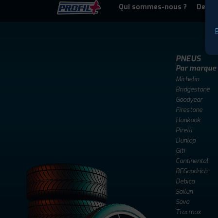
Qui sommes-nous ?
Deven
P
PNEUS
Par marque
Michelin
Bridgestone
Goodyear
Firestone
Hankook
Pirelli
Dunlop
Giti
Continental
BFGoodrich
Debica
Sailun
Sava
Tracmax