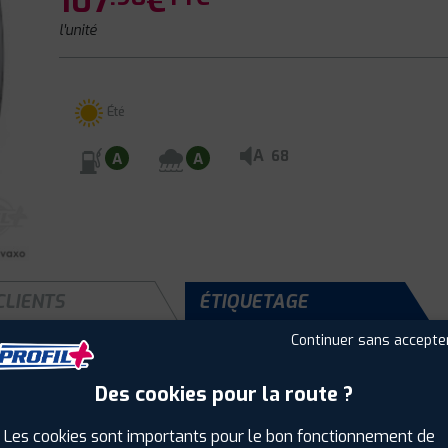
107
€
l'unité
Été
A
68
A
A
CLIENTS
ÉTIQUETAGE
Continuer sans accepte
Des cookies pour la route ?
Saison :
Été
Runflat :
Non
Les cookies sont importants pour le bon fonctionnement de
Largeur :
205