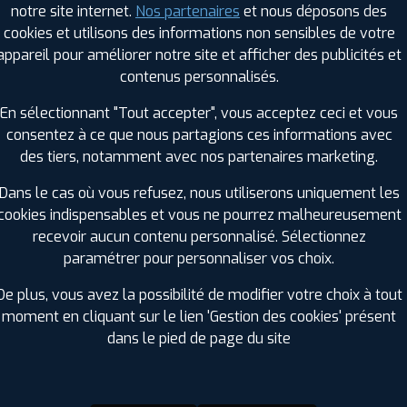
notre site internet.
Nos partenaires
et nous déposons des
Hauteur :
60
cookies et utilisons des informations non sensibles de votre
Diamètre :
16
appareil pour améliorer notre site et afficher des publicités et
Charge :
92
contenus personnalisés.
Vitesse :
V
Bruit de roulement externe :
68
En sélectionnant "Tout accepter", vous acceptez ceci et vous
Résistance au roulement :
A
consentez à ce que nous partagions ces informations avec
Adhérence sur sol mouillé :
A
des tiers, notamment avec nos partenaires marketing.
Code EAN :
8808563538884
Dans le cas où vous refusez, nous utiliserons uniquement les
cookies indispensables et vous ne pourrez malheureusement
recevoir aucun contenu personnalisé. Sélectionnez
paramétrer pour personnaliser vos choix.
De plus, vous avez la possibilité de modifier votre choix à tout
moment en cliquant sur le lien 'Gestion des cookies' présent
dans le pied de page du site