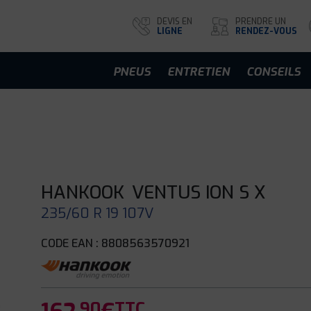
DEVIS EN
PRENDRE UN
LIGNE
RENDEZ-VOUS
PNEUS
ENTRETIEN
CONSEILS
HANKOOK
VENTUS ION S X
235/60 R 19 107V
CODE EAN : 8808563570921
.90
TTC