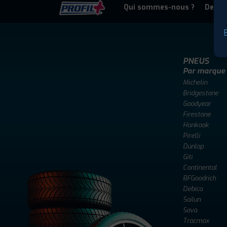
Qui sommes-nous ?
Deven
P
PNEUS
Par marque
Michelin
Bridgestone
Goodyear
Firestone
Hankook
Pirelli
Dunlop
Giti
Continental
BFGoodrich
Debica
Sailun
Sava
Tracmax