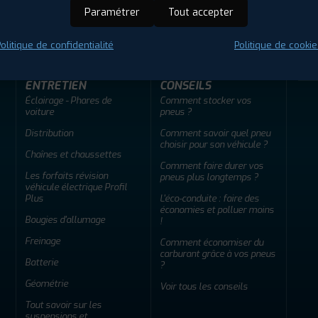
ir adherent
Offres d'emploi
FAQ
Paramétrer
Tout accepter
olitique de confidentialité
Politique de cookie
ENTRETIEN
CONSEILS
Éclairage - Phares de
Comment stocker vos
voiture
pneus ?
Distribution
Comment savoir quel pneu
choisir pour son véhicule ?
Chaînes et chaussettes
Comment faire durer vos
Les forfaits révision
pneus plus longtemps ?
véhicule électrique Profil
Plus
L'éco-conduite : faire des
économies et polluer moins
Bougies d'allumage
!
Freinage
Comment économiser du
carburant grâce à vos pneus
Batterie
?
Géométrie
Voir tous les conseils
Tout savoir sur les
suspensions et