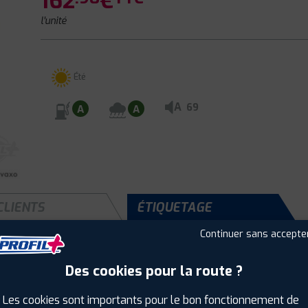
162
€
l'unité
Été
A
69
A
A
CLIENTS
ÉTIQUETAGE
Continuer sans accepte
Des cookies pour la route ?
Saison :
Été
Runflat :
Non
Les cookies sont importants pour le bon fonctionnement de
Largeur :
235