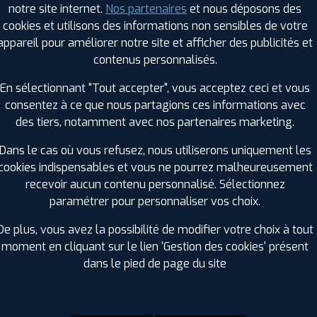
notre site internet.
Nos partenaires
et nous déposons des
Hauteur :
60
cookies et utilisons des informations non sensibles de votre
Diamètre :
19
appareil pour améliorer notre site et afficher des publicités et
Charge :
107
contenus personnalisés.
Vitesse :
V
Bruit de roulement externe :
69
En sélectionnant "Tout accepter", vous acceptez ceci et vous
Résistance au roulement :
A
consentez à ce que nous partagions ces informations avec
Adhérence sur sol mouillé :
A
des tiers, notamment avec nos partenaires marketing.
Code EAN :
8808563570921
Dans le cas où vous refusez, nous utiliserons uniquement les
cookies indispensables et vous ne pourrez malheureusement
recevoir aucun contenu personnalisé. Sélectionnez
paramétrer pour personnaliser vos choix.
De plus, vous avez la possibilité de modifier votre choix à tout
moment en cliquant sur le lien 'Gestion des cookies' présent
dans le pied de page du site