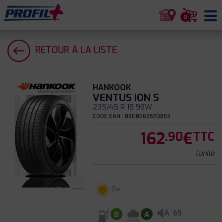
0
RETOUR À LA LISTE
HANKOOK
VENTUS ION S
235/45 R 18 98W
CODE EAN : 8808563570853
162
€
.90
TTC
l'unité
Été
A
69
B
A