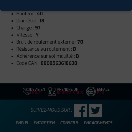
Largeur :
245
Hauteur :
40
Diamètre :
18
Charge :
97
Vitesse :
Y
Bruit de roulement externe :
70
Résistance au roulement :
D
Adhérence sur sol mouillé :
B
Code EAN :
8808563618630
DEVIS EN
PRENDRE UN
ESPACE
LIGNE
RENDEZ-VOUS
PRO
SUIVEZ-NOUS SUR :
PNEUS
ENTRETIEN
CONSEILS
ENGAGEMENTS