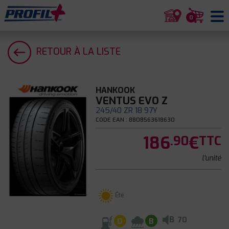
0
RETOUR À LA LISTE
HANKOOK
VENTUS EVO Z
245/40 ZR 18 97Y
CODE EAN : 8808563618630
186
€
.90
TTC
l'unité
Été
B
70
D
B