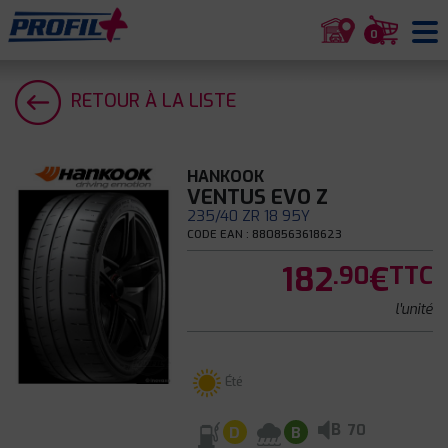
0
RETOUR À LA LISTE
HANKOOK
VENTUS EVO Z
235/40 ZR 18 95Y
CODE EAN : 8808563618623
182
€
.90
TTC
l'unité
Été
B
70
D
B