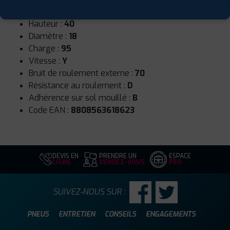
Largeur :
235
Hauteur :
40
Diamètre :
18
Charge :
95
Vitesse :
Y
Bruit de roulement externe :
70
Résistance au roulement :
D
Adhérence sur sol mouillé :
B
Code EAN :
8808563618623
DEVIS EN
PRENDRE UN
ESPACE
LIGNE
RENDEZ-VOUS
PRO
SUIVEZ-NOUS SUR :
PNEUS
ENTRETIEN
CONSEILS
ENGAGEMENTS