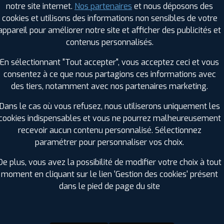
notre site internet.
Nos partenaires
et nous déposons des
Hauteur :
65
cookies et utilisons des informations non sensibles de votre
Diamètre :
16
appareil pour améliorer notre site et afficher des publicités et
Charge :
121
contenus personnalisés.
Vitesse :
R
Bruit de roulement externe :
73
En sélectionnant "Tout accepter", vous acceptez ceci et vous
Résistance au roulement :
D
consentez à ce que nous partagions ces informations avec
Adhérence sur sol mouillé :
C
des tiers, notamment avec nos partenaires marketing.
Code EAN :
8808563624433
Dans le cas où vous refusez, nous utiliserons uniquement les
cookies indispensables et vous ne pourrez malheureusement
recevoir aucun contenu personnalisé. Sélectionnez
paramétrer pour personnaliser vos choix.
De plus, vous avez la possibilité de modifier votre choix à tout
moment en cliquant sur le lien 'Gestion des cookies' présent
dans le pied de page du site