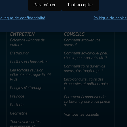
ir adherent
Offres d'emploi
FAQ
Paramétrer
Tout accepter
olitique de confidentialité
Politique de cookie
ENTRETIEN
CONSEILS
Éclairage - Phares de
Comment stocker vos
voiture
pneus ?
Distribution
Comment savoir quel pneu
choisir pour son véhicule ?
Chaînes et chaussettes
Comment faire durer vos
Les forfaits révision
pneus plus longtemps ?
véhicule électrique Profil
Plus
L'éco-conduite : faire des
économies et polluer moins
Bougies d'allumage
!
Freinage
Comment économiser du
carburant grâce à vos pneus
Batterie
?
Géométrie
Voir tous les conseils
Tout savoir sur les
suspensions et