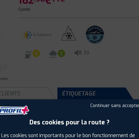
162
€
l'unité
4 Saisons
B
73
D
C
CLIENTS
ÉTIQUETAGE
Continuer sans accepte
Des cookies pour la route ?
Saison :
4 Saisons
Runflat :
Non
Les cookies sont importants pour le bon fonctionnement de
Largeur :
235