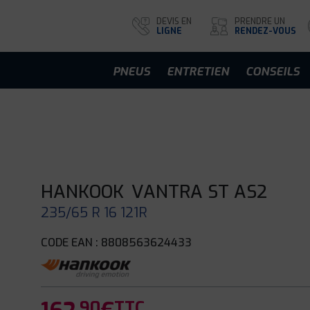
DEVIS EN
PRENDRE UN
LIGNE
RENDEZ-VOUS
PNEUS
ENTRETIEN
CONSEILS
HANKOOK
VANTRA ST AS2
235/65 R 16 121R
CODE EAN : 8808563624433
.90
TTC