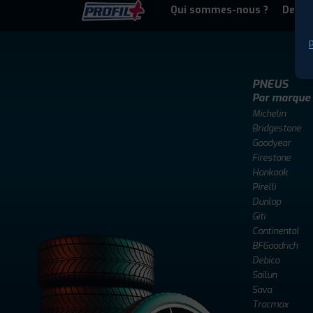
Qui sommes-nous ?
Deven
P
PNEUS
Par marque
Michelin
Bridgestone
Goodyear
Firestone
Hankook
Pirelli
Dunlop
Giti
Continental
BFGoodrich
Debica
Sailun
Sava
Tracmax