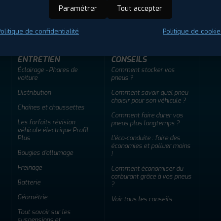
ir adherent
Offres d'emploi
FAQ
Paramétrer
Tout accepter
olitique de confidentialité
Politique de cookie
ENTRETIEN
CONSEILS
Éclairage - Phares de
Comment stocker vos
voiture
pneus ?
Distribution
Comment savoir quel pneu
choisir pour son véhicule ?
Chaînes et chaussettes
Comment faire durer vos
Les forfaits révision
pneus plus longtemps ?
véhicule électrique Profil
Plus
L'éco-conduite : faire des
économies et polluer moins
Bougies d'allumage
!
Freinage
Comment économiser du
carburant grâce à vos pneus
Batterie
?
Géométrie
Voir tous les conseils
Tout savoir sur les
suspensions et