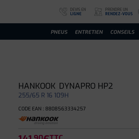
DEVIS EN
PRENDRE UN
LIGNE
RENDEZ-VOUS
PNEUS
ENTRETIEN
CONSEILS
HANKOOK
DYNAPRO HP2
255/65 R 16 109H
CODE EAN : 8808563334257
.90
TTC