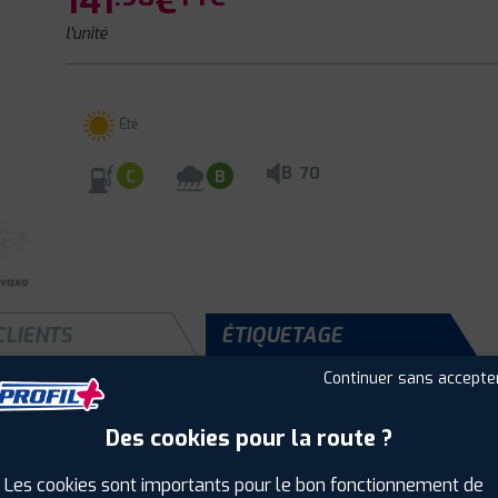
141
€
l'unité
Été
B
70
C
B
CLIENTS
ÉTIQUETAGE
Continuer sans accepte
Des cookies pour la route ?
Saison :
Été
Runflat :
Non
Les cookies sont importants pour le bon fonctionnement de
Largeur :
255