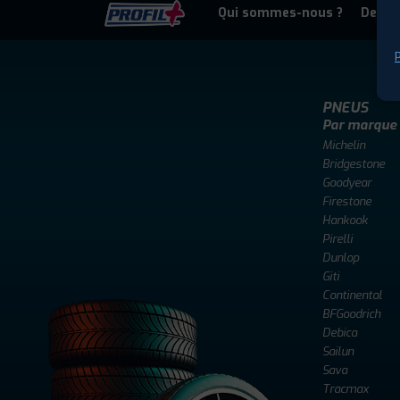
Qui sommes-nous ?
Deven
P
PNEUS
Par marque
Michelin
Bridgestone
Goodyear
Firestone
Hankook
Pirelli
Dunlop
Giti
Continental
BFGoodrich
Debica
Sailun
Sava
Tracmax