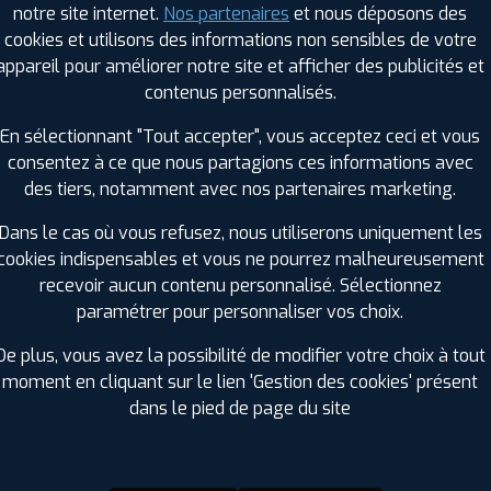
notre site internet.
Nos partenaires
et nous déposons des
Hauteur :
65
cookies et utilisons des informations non sensibles de votre
Diamètre :
16
appareil pour améliorer notre site et afficher des publicités et
Charge :
109
contenus personnalisés.
Vitesse :
H
Bruit de roulement externe :
70
En sélectionnant "Tout accepter", vous acceptez ceci et vous
Résistance au roulement :
C
consentez à ce que nous partagions ces informations avec
Adhérence sur sol mouillé :
B
des tiers, notamment avec nos partenaires marketing.
Code EAN :
8808563334257
Dans le cas où vous refusez, nous utiliserons uniquement les
cookies indispensables et vous ne pourrez malheureusement
recevoir aucun contenu personnalisé. Sélectionnez
paramétrer pour personnaliser vos choix.
De plus, vous avez la possibilité de modifier votre choix à tout
moment en cliquant sur le lien 'Gestion des cookies' présent
dans le pied de page du site