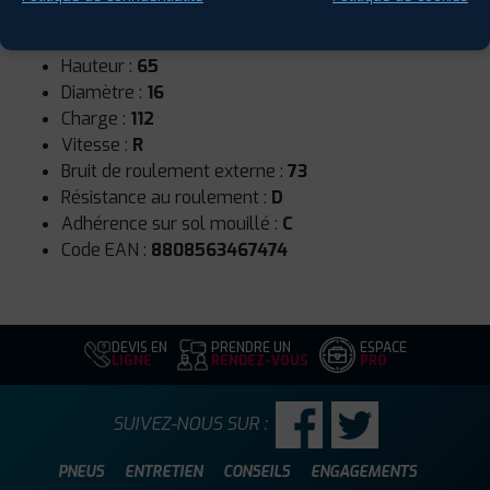
Runflat :
Non
Largeur :
225
Hauteur :
65
Diamètre :
16
Charge :
112
Vitesse :
R
Bruit de roulement externe :
73
Résistance au roulement :
D
Adhérence sur sol mouillé :
C
Code EAN :
8808563467474
DEVIS EN
PRENDRE UN
ESPACE
LIGNE
RENDEZ-VOUS
PRO
SUIVEZ-NOUS SUR :
PNEUS
ENTRETIEN
CONSEILS
ENGAGEMENTS