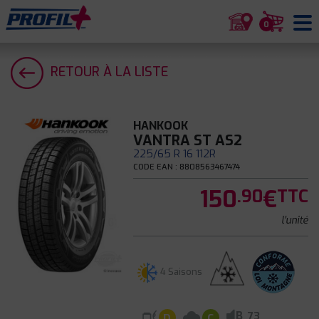
0
RETOUR À LA LISTE
HANKOOK
VANTRA ST AS2
225/65 R 16 112R
CODE EAN : 8808563467474
150
€
.90
TTC
l'unité
4 Saisons
B
73
D
C