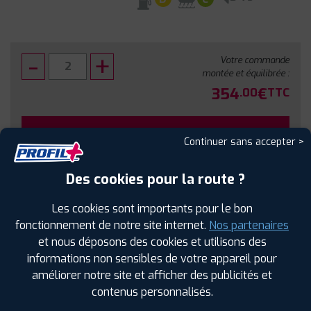
Votre commande
montée et équilibrée :
354
€
.00
TTC
FAIRE INSTALLER CE PNEU
Continuer sans accepter >
Sous réserve de disponibilité en agence
Des cookies pour la route ?
Les cookies sont importants pour le bon
fonctionnement de notre site internet.
Nos partenaires
et nous déposons des cookies et utilisons des
SPÉCIFICATIONS
AVIS CLIENTS
ÉTIQUETAGE
informations non sensibles de votre appareil pour
améliorer notre site et afficher des publicités et
Étiquetage
contenus personnalisés.