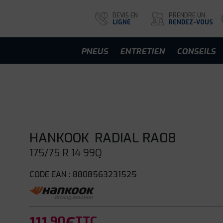
DEVIS EN
PRENDRE UN
LIGNE
RENDEZ-VOUS
PNEUS
ENTRETIEN
CONSEILS
HANKOOK
RADIAL RA08
175/75 R 14 99Q
CODE EAN : 8808563231525
.90
TTC