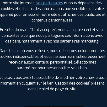
notre site internet.
Nos partenaires
et nous déposons des
Hauteur :
75
cookies et utilisons des informations non sensibles de votre
Diamètre :
14
appareil pour améliorer notre site et afficher des publicités et
Charge :
99
contenus personnalisés.
Vitesse :
Q
Bruit de roulement externe :
69
En sélectionnant "Tout accepter", vous acceptez ceci et vous
Résistance au roulement :
D
consentez à ce que nous partagions ces informations avec
Adhérence sur sol mouillé :
C
des tiers, notamment avec nos partenaires marketing.
Code EAN :
8808563231525
Dans le cas où vous refusez, nous utiliserons uniquement les
cookies indispensables et vous ne pourrez malheureusement
recevoir aucun contenu personnalisé. Sélectionnez
paramétrer pour personnaliser vos choix.
De plus, vous avez la possibilité de modifier votre choix à tout
moment en cliquant sur le lien 'Gestion des cookies' présent
dans le pied de page du site