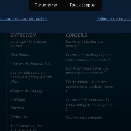
ir adherent
Offres d'emploi
FAQ
Paramétrer
Tout accepter
olitique de confidentialité
Politique de cookie
ENTRETIEN
CONSEILS
Éclairage - Phares de
Comment stocker vos
voiture
pneus ?
Distribution
Comment savoir quel pneu
choisir pour son véhicule ?
Chaînes et chaussettes
Comment faire durer vos
Les forfaits révision
pneus plus longtemps ?
véhicule électrique Profil
Plus
L'éco-conduite : faire des
économies et polluer moins
Bougies d'allumage
!
Freinage
Comment économiser du
carburant grâce à vos pneus
Batterie
?
Géométrie
Voir tous les conseils
Tout savoir sur les
suspensions et