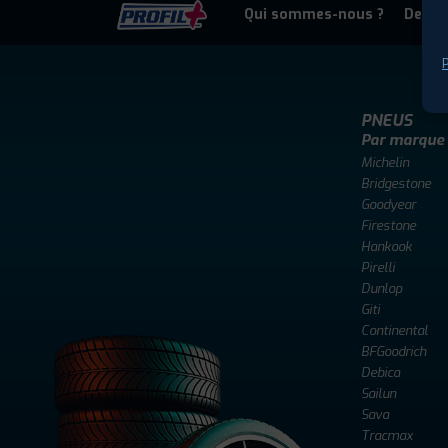
Qui sommes-nous ?
Deven
P
PNEUS
Par marque
Michelin
Bridgestone
Goodyear
Firestone
Hankook
Pirelli
Dunlop
Giti
Continental
BFGoodrich
Debica
Sailun
Sava
Tracmax