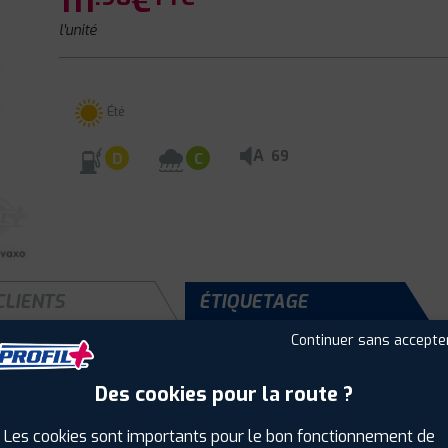
111
€
l'unité
Été
A
69
D
C
CLIENTS
ÉTIQUETAGE
Continuer sans accepte
Des cookies pour la route ?
Saison :
Été
Runflat :
Non
Les cookies sont importants pour le bon fonctionnement de
Largeur :
175