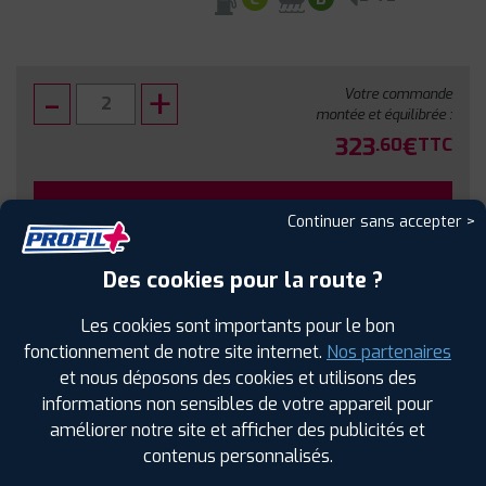
Votre commande
montée et équilibrée :
323
€
.60
TTC
FAIRE INSTALLER CE PNEU
Continuer sans accepter >
Sous réserve de disponibilité en agence
Des cookies pour la route ?
Les cookies sont importants pour le bon
fonctionnement de notre site internet.
Nos partenaires
et nous déposons des cookies et utilisons des
SPÉCIFICATIONS
AVIS CLIENTS
ÉTIQUETAGE
informations non sensibles de votre appareil pour
améliorer notre site et afficher des publicités et
Étiquetage
contenus personnalisés.