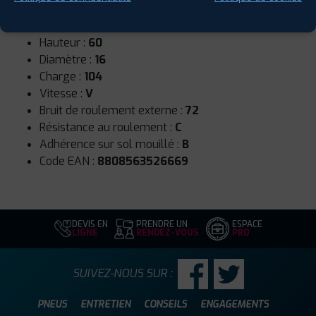
Runflat :
Non
Largeur :
235
Hauteur :
60
Diamètre :
16
Charge :
104
Vitesse :
V
Bruit de roulement externe :
72
Résistance au roulement :
C
Adhérence sur sol mouillé :
B
Code EAN :
8808563526669
DEVIS EN
PRENDRE UN
ESPACE
LIGNE
RENDEZ-VOUS
PRO
SUIVEZ-NOUS SUR :
PNEUS
ENTRETIEN
CONSEILS
ENGAGEMENTS