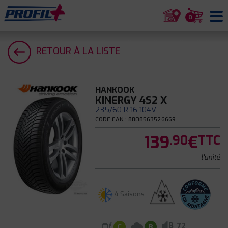
0
RETOUR À LA LISTE
HANKOOK
KINERGY 4S2 X
235/60 R 16 104V
CODE EAN : 8808563526669
139
€
.90
TTC
l'unité
4 Saisons
B
72
C
B