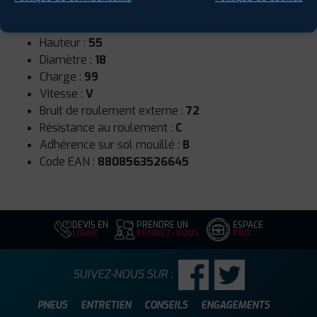
Runflat :
Non
Largeur :
215
Hauteur :
55
Diamètre :
18
Charge :
99
Vitesse :
V
Bruit de roulement externe :
72
Résistance au roulement :
C
Adhérence sur sol mouillé :
B
Code EAN :
8808563526645
DEVIS EN
PRENDRE UN
ESPACE
LIGNE
RENDEZ-VOUS
PRO
SUIVEZ-NOUS SUR :
PNEUS
ENTRETIEN
CONSEILS
ENGAGEMENTS