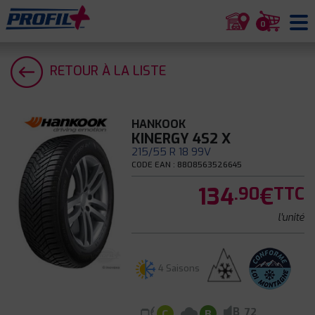
0
RETOUR À LA LISTE
HANKOOK
KINERGY 4S2 X
215/55 R 18 99V
CODE EAN : 8808563526645
134
€
.90
TTC
l'unité
4 Saisons
B
72
C
B