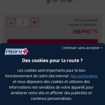
Votre commande
montée et équilibrée :
316
€
.80
TTC
FAIRE INSTALLER CE PNEU
Continuer sans accepter >
Sous réserve de disponibilité en agence
Des cookies pour la route ?
Les cookies sont importants pour le bon
fonctionnement de notre site internet.
Nos partenaires
et nous déposons des cookies et utilisons des
SPÉCIFICATIONS
AVIS CLIENTS
ÉTIQUETAGE
informations non sensibles de votre appareil pour
améliorer notre site et afficher des publicités et
Étiquetage
contenus personnalisés.