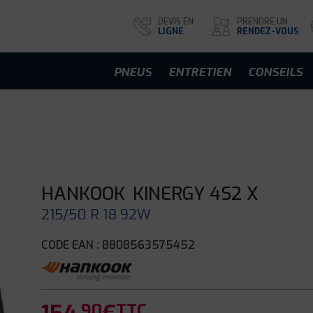
DEVIS EN
PRENDRE UN
LIGNE
RENDEZ-VOUS
PNEUS
ENTRETIEN
CONSEILS
HANKOOK
KINERGY 4S2 X
215/50 R 18 92W
CODE EAN : 8808563575452
.90
TTC