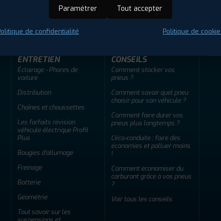
ir adherent
Offres d'emploi
FAQ
Paramétrer
Tout accepter
olitique de confidentialité
Politique de cookie
ENTRETIEN
CONSEILS
Éclairage - Phares de
Comment stocker vos
voiture
pneus ?
Distribution
Comment savoir quel pneu
choisir pour son véhicule ?
Chaînes et chaussettes
Comment faire durer vos
Les forfaits révision
pneus plus longtemps ?
véhicule électrique Profil
Plus
L'éco-conduite : faire des
économies et polluer moins
Bougies d'allumage
!
Freinage
Comment économiser du
carburant grâce à vos pneus
Batterie
?
Géométrie
Voir tous les conseils
Tout savoir sur les
suspensions et