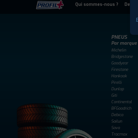
Qui sommes-nous ?
Deven
P
PNEUS
Par marque
Michelin
Bridgestone
Goodyear
Firestone
Hankook
Pirelli
Dunlop
Giti
Continental
BFGoodrich
Debica
Sailun
Sava
Tracmax