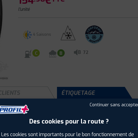
154
€
l'unité
4 Saisons
B
72
C
B
CLIENTS
ÉTIQUETAGE
Continuer sans accepte
Des cookies pour la route ?
Saison :
4 Saisons
Runflat :
Non
Les cookies sont importants pour le bon fonctionnement de
Largeur :
215