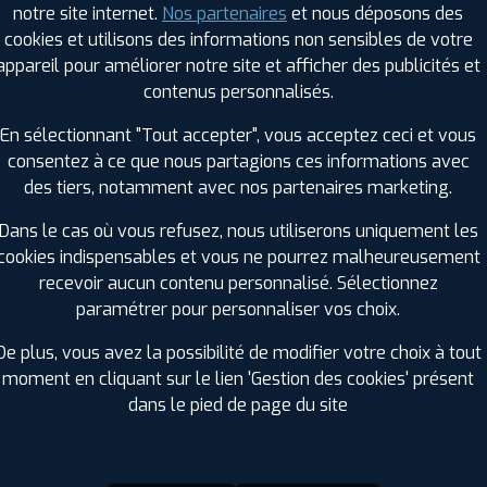
notre site internet.
Nos partenaires
et nous déposons des
Hauteur :
50
cookies et utilisons des informations non sensibles de votre
Diamètre :
18
appareil pour améliorer notre site et afficher des publicités et
Charge :
92
contenus personnalisés.
Vitesse :
W
Bruit de roulement externe :
72
En sélectionnant "Tout accepter", vous acceptez ceci et vous
Résistance au roulement :
C
consentez à ce que nous partagions ces informations avec
Adhérence sur sol mouillé :
B
des tiers, notamment avec nos partenaires marketing.
Code EAN :
8808563575452
Dans le cas où vous refusez, nous utiliserons uniquement les
cookies indispensables et vous ne pourrez malheureusement
recevoir aucun contenu personnalisé. Sélectionnez
paramétrer pour personnaliser vos choix.
De plus, vous avez la possibilité de modifier votre choix à tout
moment en cliquant sur le lien 'Gestion des cookies' présent
dans le pied de page du site