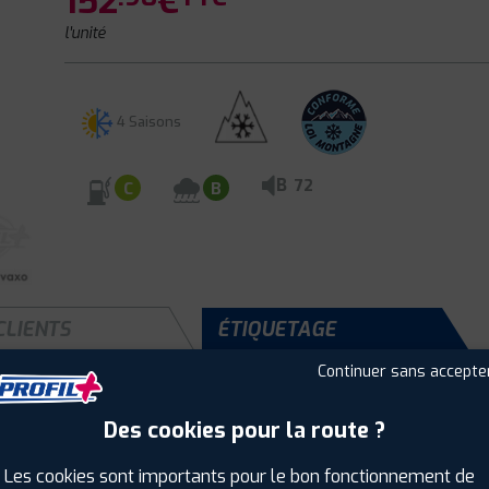
152
€
l'unité
4 Saisons
B
72
C
B
CLIENTS
ÉTIQUETAGE
Continuer sans accepte
Des cookies pour la route ?
Saison :
4 Saisons
Runflat :
Non
Les cookies sont importants pour le bon fonctionnement de
Largeur :
205