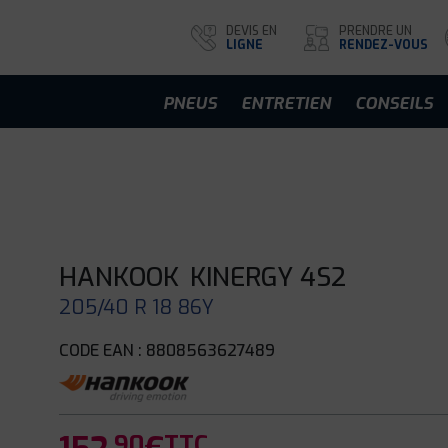
DEVIS EN
PRENDRE UN
LIGNE
RENDEZ-VOUS
PNEUS
ENTRETIEN
CONSEILS
HANKOOK
KINERGY 4S2
205/40 R 18 86Y
CODE EAN : 8808563627489
.90
TTC