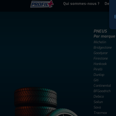
Qui sommes-nous ?
Deven
P
PNEUS
Par marque
Michelin
Bridgestone
Goodyear
Firestone
Hankook
Pirelli
Dunlop
Giti
Continental
BFGoodrich
Debica
Sailun
Sava
Tracmax