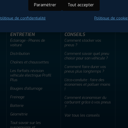
ir adherent
Offres d'emploi
FAQ
Paramétrer
Tout accepter
olitique de confidentialité
Politique de cookie
ENTRETIEN
CONSEILS
Éclairage - Phares de
Comment stocker vos
voiture
pneus ?
Distribution
Comment savoir quel pneu
choisir pour son véhicule ?
Chaînes et chaussettes
Comment faire durer vos
Les forfaits révision
pneus plus longtemps ?
véhicule électrique Profil
Plus
L'éco-conduite : faire des
économies et polluer moins
Bougies d'allumage
!
Freinage
Comment économiser du
carburant grâce à vos pneus
Batterie
?
Géométrie
Voir tous les conseils
Tout savoir sur les
suspensions et