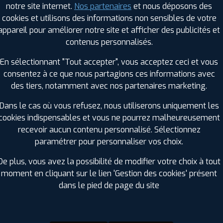
notre site internet.
Nos partenaires
et nous déposons des
Hauteur :
40
cookies et utilisons des informations non sensibles de votre
Diamètre :
18
appareil pour améliorer notre site et afficher des publicités et
Charge :
86
contenus personnalisés.
Vitesse :
Y
Bruit de roulement externe :
72
En sélectionnant "Tout accepter", vous acceptez ceci et vous
Résistance au roulement :
C
consentez à ce que nous partagions ces informations avec
Adhérence sur sol mouillé :
B
des tiers, notamment avec nos partenaires marketing.
Code EAN :
8808563627489
Dans le cas où vous refusez, nous utiliserons uniquement les
cookies indispensables et vous ne pourrez malheureusement
recevoir aucun contenu personnalisé. Sélectionnez
paramétrer pour personnaliser vos choix.
De plus, vous avez la possibilité de modifier votre choix à tout
moment en cliquant sur le lien 'Gestion des cookies' présent
dans le pied de page du site