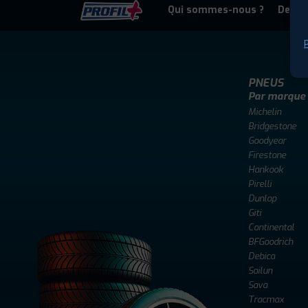
Qui sommes-nous ?
Deven
P
PNEUS
Par marque
Michelin
Bridgestone
Goodyear
Firestone
Hankook
Pirelli
Dunlop
Giti
Continental
BFGoodrich
Debica
Sailun
Sava
Tracmax