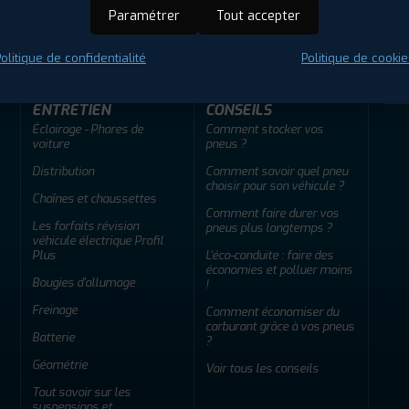
ir adherent
Offres d'emploi
FAQ
Paramétrer
Tout accepter
olitique de confidentialité
Politique de cookie
ENTRETIEN
CONSEILS
Éclairage - Phares de
Comment stocker vos
voiture
pneus ?
Distribution
Comment savoir quel pneu
choisir pour son véhicule ?
Chaînes et chaussettes
Comment faire durer vos
Les forfaits révision
pneus plus longtemps ?
véhicule électrique Profil
Plus
L'éco-conduite : faire des
économies et polluer moins
Bougies d'allumage
!
Freinage
Comment économiser du
carburant grâce à vos pneus
Batterie
?
Géométrie
Voir tous les conseils
Tout savoir sur les
suspensions et