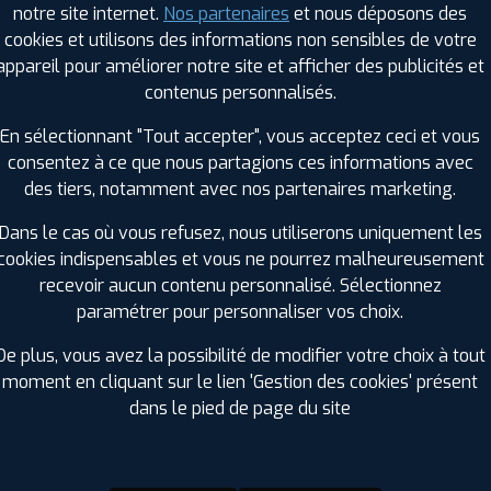
notre site internet.
Nos partenaires
et nous déposons des
Hauteur :
55
cookies et utilisons des informations non sensibles de votre
Diamètre :
19
appareil pour améliorer notre site et afficher des publicités et
Charge :
103
contenus personnalisés.
Vitesse :
Y
Bruit de roulement externe :
71
En sélectionnant "Tout accepter", vous acceptez ceci et vous
Résistance au roulement :
B
consentez à ce que nous partagions ces informations avec
Adhérence sur sol mouillé :
A
des tiers, notamment avec nos partenaires marketing.
Code EAN :
8808563464626
Dans le cas où vous refusez, nous utiliserons uniquement les
cookies indispensables et vous ne pourrez malheureusement
recevoir aucun contenu personnalisé. Sélectionnez
paramétrer pour personnaliser vos choix.
De plus, vous avez la possibilité de modifier votre choix à tout
moment en cliquant sur le lien 'Gestion des cookies' présent
dans le pied de page du site