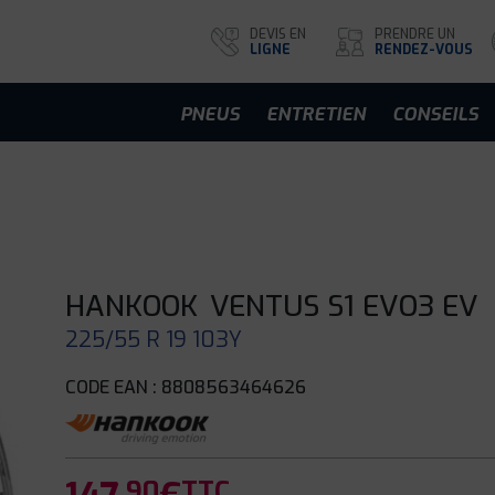
DEVIS EN
PRENDRE UN
LIGNE
RENDEZ-VOUS
PNEUS
ENTRETIEN
CONSEILS
HANKOOK
VENTUS S1 EVO3 EV
225/55 R 19 103Y
CODE EAN : 8808563464626
.90
TTC