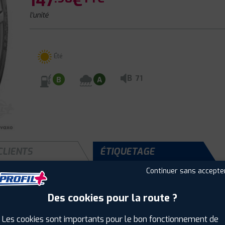
147
€
l'unité
Été
B
71
B
A
CLIENTS
ÉTIQUETAGE
Continuer sans accepte
Des cookies pour la route ?
Saison :
Été
Runflat :
Non
Les cookies sont importants pour le bon fonctionnement de
Largeur :
225