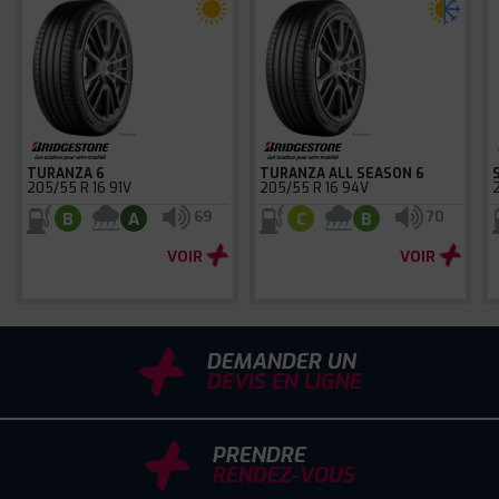
TURANZA 6
TURANZA ALL SEASON 6
205/55 R 16 91V
205/55 R 16 94V
69
70
B
A
C
B
VOIR
VOIR
DEMANDER UN
DEVIS EN LIGNE
PRENDRE
RENDEZ-VOUS