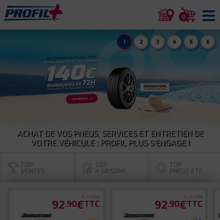
0
1
2
3
4
5
6
ACHAT DE VOS PNEUS, SERVICES ET ENTRETIEN DE
VOTRE VÉHICULE : PROFIL PLUS S'ENGAGE !
TOP
TOP
TOP
VENTES
4 SAISONS
PNEUS ÉTÉ
À l'unité
À l'unité
92
€
92
€
.90
TTC
.90
TTC