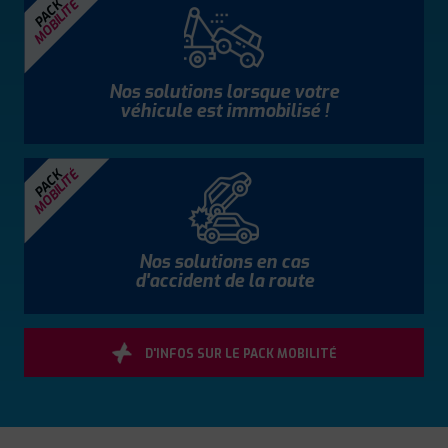
MOBILITÉ
PACK
Nos solutions lorsque votre
véhicule est immobilisé !
MOBILITÉ
PACK
Nos solutions en cas
d'accident de la route
D'INFOS SUR LE PACK MOBILITÉ