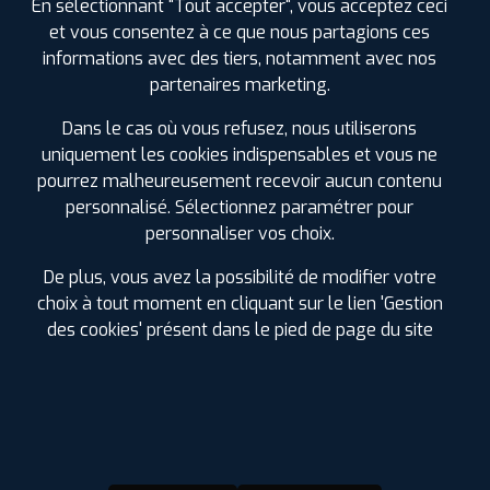
En sélectionnant "Tout accepter", vous acceptez ceci
et vous consentez à ce que nous partagions ces
informations avec des tiers, notamment avec nos
partenaires marketing.
Dans le cas où vous refusez, nous utiliserons
D'INFOS SUR MYPROFIL+
uniquement les cookies indispensables et vous ne
pourrez malheureusement recevoir aucun contenu
personnalisé. Sélectionnez paramétrer pour
La carte de fidélité MyPROFIL+ est
entièrement
GRATUITE !
Chaque achat la crédite de 2.5% du montant
personnaliser vos choix.
dépensé.
De plus, vous avez la possibilité de modifier votre
Vous pouvez utiliser les Euros cumulés
sur les pneus,
choix à tout moment en cliquant sur le lien 'Gestion
l'entretien auto
(vidange, freinage, suspension, géométrie,
climatisation et échappement) ou dans nos boutiques
des cookies' présent dans le pied de page du site
d'accessoires. Pas de besoin dans l'immédiat, faites en
bénéficier vos proches.
Soyez les premiers informés des
promotions à venir
.