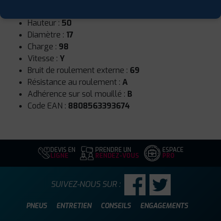
Largeur :
225
Hauteur :
50
Diamètre :
17
Charge :
98
Vitesse :
Y
Bruit de roulement externe :
69
Résistance au roulement :
A
Adhérence sur sol mouillé :
B
Code EAN :
8808563393674
DEVIS EN
PRENDRE UN
ESPACE
LIGNE
RENDEZ-VOUS
PRO
SUIVEZ-NOUS SUR :
PNEUS
ENTRETIEN
CONSEILS
ENGAGEMENTS