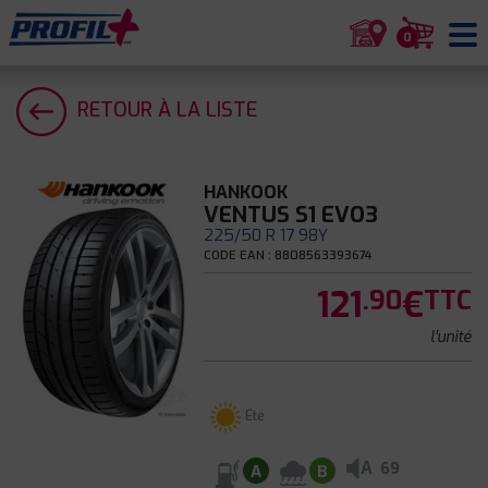
0
RETOUR À LA LISTE
HANKOOK
VENTUS S1 EVO3
225/50 R 17 98Y
CODE EAN : 8808563393674
121
€
.90
TTC
l'unité
Été
A
69
A
B