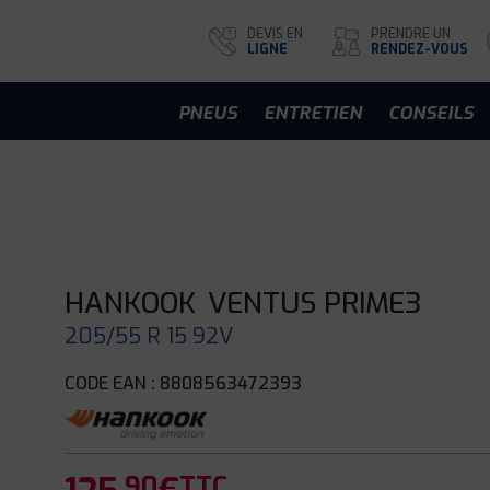
DEVIS EN
PRENDRE UN
LIGNE
RENDEZ-VOUS
PNEUS
ENTRETIEN
CONSEILS
HANKOOK
VENTUS PRIME3
205/55 R 15 92V
CODE EAN : 8808563472393
.90
TTC