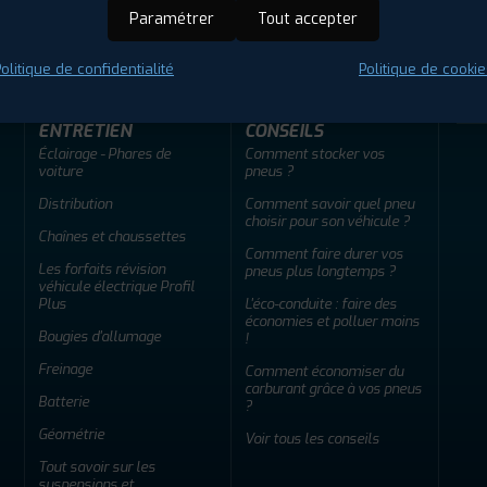
ir adherent
Offres d'emploi
FAQ
Paramétrer
Tout accepter
olitique de confidentialité
Politique de cookie
ENTRETIEN
CONSEILS
Éclairage - Phares de
Comment stocker vos
voiture
pneus ?
Distribution
Comment savoir quel pneu
choisir pour son véhicule ?
Chaînes et chaussettes
Comment faire durer vos
Les forfaits révision
pneus plus longtemps ?
véhicule électrique Profil
Plus
L'éco-conduite : faire des
économies et polluer moins
Bougies d'allumage
!
Freinage
Comment économiser du
carburant grâce à vos pneus
Batterie
?
Géométrie
Voir tous les conseils
Tout savoir sur les
suspensions et