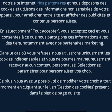
notre site internet.
Nos partenaires
et nous déposons des
Hauteur :
55
cookies et utilisons des informations non sensibles de votre
Diamètre :
15
appareil pour améliorer notre site et afficher des publicités et
Charge :
92
contenus personnalisés.
Vitesse :
V
Bruit de roulement externe :
71
En sélectionnant "Tout accepter", vous acceptez ceci et vous
Résistance au roulement :
C
consentez à ce que nous partagions ces informations avec
Adhérence sur sol mouillé :
A
des tiers, notamment avec nos partenaires marketing.
Code EAN :
8808563472393
Dans le cas où vous refusez, nous utiliserons uniquement les
cookies indispensables et vous ne pourrez malheureusement
recevoir aucun contenu personnalisé. Sélectionnez
paramétrer pour personnaliser vos choix.
De plus, vous avez la possibilité de modifier votre choix à tout
moment en cliquant sur le lien 'Gestion des cookies' présent
dans le pied de page du site