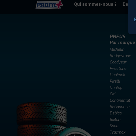
Qui sommes-nous ?
Deven
P
PNEUS
Par marque
Michelin
Bridgestone
Goodyear
Firestone
Hankook
Pirelli
Dunlop
Giti
Continental
BFGoodrich
Debica
Sailun
Sava
Tracmax