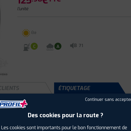
125
€
l'unité
Été
B
71
C
A
CLIENTS
ÉTIQUETAGE
Continuer sans accepte
Des cookies pour la route ?
Saison :
Été
Runflat :
Non
Les cookies sont importants pour le bon fonctionnement de
Largeur :
205