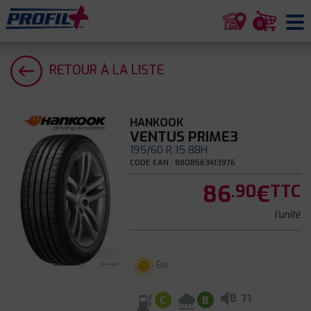
0
RETOUR À LA LISTE
HANKOOK
VENTUS PRIME3
195/60 R 15 88H
CODE EAN : 8808563413976
86
€
.90
TTC
l'unité
Été
B
71
C
B