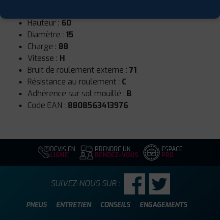
Largeur :
195
Hauteur :
60
Diamètre :
15
Charge :
88
Vitesse :
H
Bruit de roulement externe :
71
Résistance au roulement :
C
Adhérence sur sol mouillé :
B
Code EAN :
8808563413976
DEVIS EN
PRENDRE UN
ESPACE
LIGNE
RENDEZ-VOUS
PRO
SUIVEZ-NOUS SUR :
PNEUS
ENTRETIEN
CONSEILS
ENGAGEMENTS