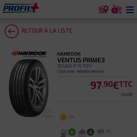
0
RETOUR À LA LISTE
HANKOOK
VENTUS PRIME3
185/65 R 15 92V
CODE EAN : 8808563415369
97
€
.90
TTC
l'unité
Été
B
71
B
A