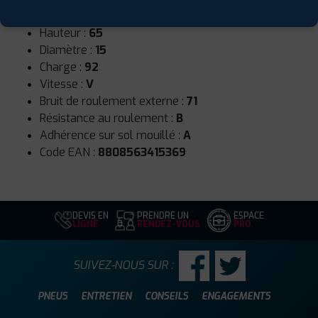
Largeur :
185
Hauteur :
65
Diamètre :
15
Charge :
92
Vitesse :
V
Bruit de roulement externe :
71
Résistance au roulement :
B
Adhérence sur sol mouillé :
A
Code EAN :
8808563415369
DEVIS EN
PRENDRE UN
ESPACE
LIGNE
RENDEZ-VOUS
PRO
SUIVEZ-NOUS SUR :
PNEUS
ENTRETIEN
CONSEILS
ENGAGEMENTS