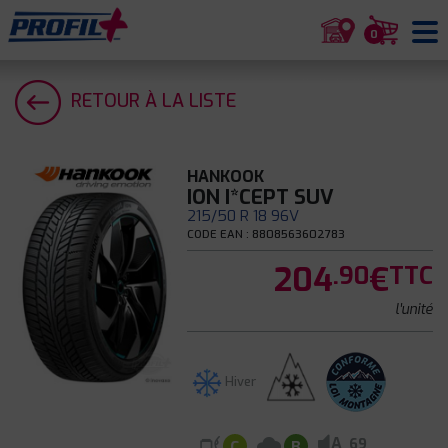
0
RETOUR À LA LISTE
HANKOOK
ION I*CEPT SUV
215/50 R 18 96V
CODE EAN : 8808563602783
204
€
.90
TTC
l'unité
Hiver
A
69
C
B