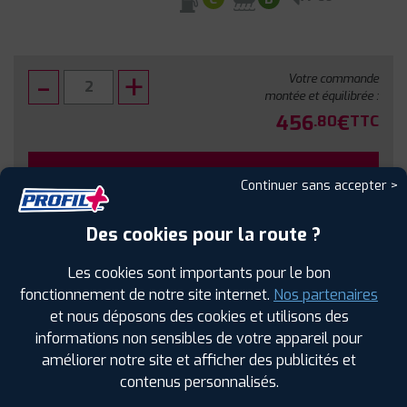
Votre commande
montée et équilibrée :
456
€
.80
TTC
FAIRE INSTALLER CE PNEU
Continuer sans accepter >
Sous réserve de disponibilité en agence
Des cookies pour la route ?
Les cookies sont importants pour le bon
fonctionnement de notre site internet.
Nos partenaires
et nous déposons des cookies et utilisons des
SPÉCIFICATIONS
AVIS CLIENTS
ÉTIQUETAGE
informations non sensibles de votre appareil pour
améliorer notre site et afficher des publicités et
Étiquetage
contenus personnalisés.