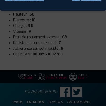
Runflat :
Non
Largeur :
215
Hauteur :
50
Diamètre :
18
Charge :
96
Vitesse :
V
Bruit de roulement externe :
69
Résistance au roulement :
C
Adhérence sur sol mouillé :
B
Code EAN :
8808563602783
DEVIS EN
PRENDRE UN
ESPACE
LIGNE
RENDEZ-VOUS
PRO
SUIVEZ-NOUS SUR :
PNEUS
ENTRETIEN
CONSEILS
ENGAGEMENTS