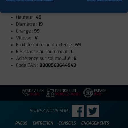
Runflat :
Non
Largeur :
235
Hauteur :
45
Diamètre :
19
Charge :
99
Vitesse :
V
Bruit de roulement externe :
69
Résistance au roulement :
C
Adhérence sur sol mouillé :
B
Code EAN :
8808563644943
DEVIS EN
PRENDRE UN
ESPACE
LIGNE
RENDEZ-VOUS
PRO
SUIVEZ-NOUS SUR :
PNEUS
ENTRETIEN
CONSEILS
ENGAGEMENTS