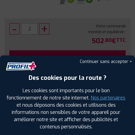
Votre commande
montée et équilibrée :
502
€
.80
TTC
FAIRE INSTALLER CE PNEU
Continuer sans accepter >
Sous réserve de disponibilité en agence
Des cookies pour la route ?
Les cookies sont importants pour le bon
fonctionnement de notre site internet.
Nos partenaires
et nous déposons des cookies et utilisons des
SPÉCIFICATIONS
AVIS CLIENTS
ÉTIQUETAGE
informations non sensibles de votre appareil pour
améliorer notre site et afficher des publicités et
Étiquetage
contenus personnalisés.