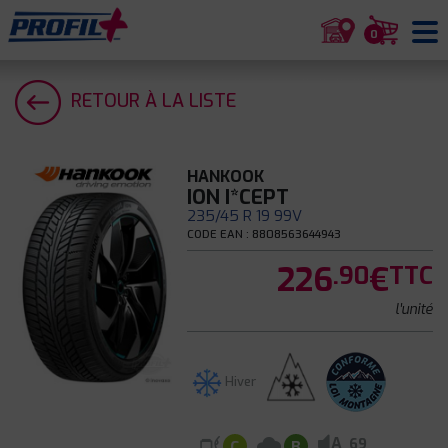
0
RETOUR À LA LISTE
HANKOOK
ION I*CEPT
235/45 R 19 99V
CODE EAN : 8808563644943
226
€
.90
TTC
l'unité
Hiver
A
69
C
B