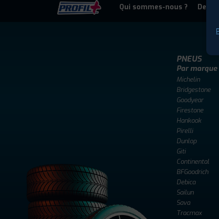
Qui sommes-nous ?
Deven
P
PNEUS
Par marque
Michelin
Bridgestone
Goodyear
Firestone
Hankook
Pirelli
Dunlop
Giti
Continental
BFGoodrich
Debica
Sailun
Sava
Tracmax