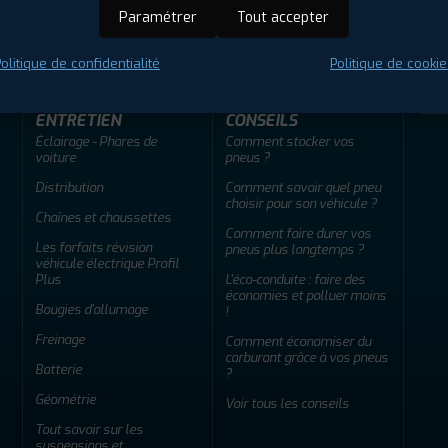
ir adherent
Offres d'emploi
FAQ
Paramétrer
Tout accepter
olitique de confidentialité
Politique de cookie
ENTRETIEN
CONSEILS
Éclairage - Phares de
Comment stocker vos
voiture
pneus ?
Distribution
Comment savoir quel pneu
choisir pour son véhicule ?
Chaînes et chaussettes
Comment faire durer vos
Les forfaits révision
pneus plus longtemps ?
véhicule électrique Profil
Plus
L'éco-conduite : faire des
économies et polluer moins
Bougies d'allumage
!
Freinage
Comment économiser du
carburant grâce à vos pneus
Batterie
?
Géométrie
Voir tous les conseils
Tout savoir sur les
suspensions et