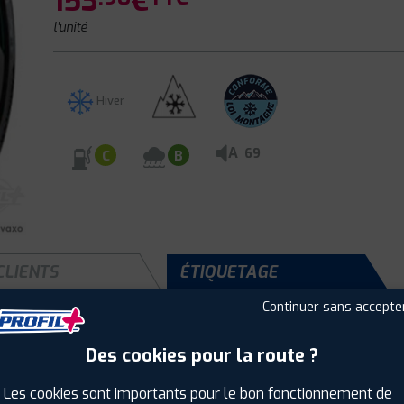
153
€
l'unité
Hiver
A
69
C
B
CLIENTS
ÉTIQUETAGE
Continuer sans accepte
Des cookies pour la route ?
Saison :
Hiver
Runflat :
Non
Les cookies sont importants pour le bon fonctionnement de
Largeur :
205