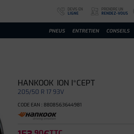
DEVIS EN
PRENDRE UN
LIGNE
RENDEZ-VOUS
PNEUS
ENTRETIEN
CONSEILS
HANKOOK
ION I*CEPT
205/50 R 17 93V
CODE EAN : 8808563644981
.90
TTC