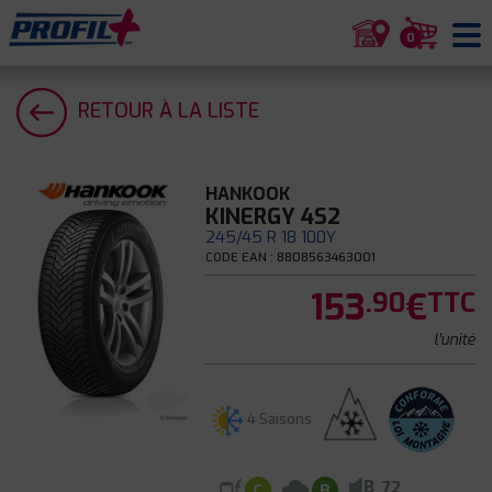
0
RETOUR À LA LISTE
HANKOOK
KINERGY 4S2
245/45 R 18 100Y
CODE EAN : 8808563463001
153
€
.90
TTC
l'unité
4 Saisons
B
72
C
B