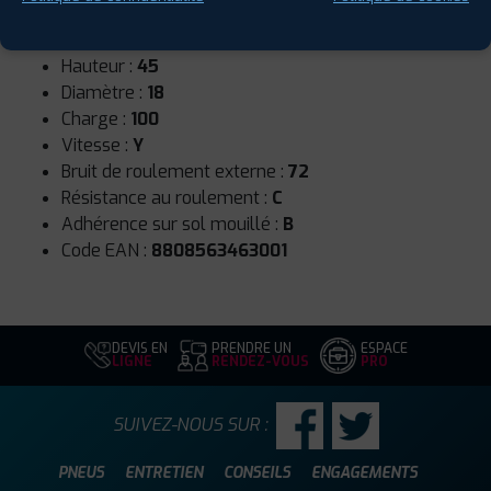
Runflat :
Non
Largeur :
245
Hauteur :
45
Diamètre :
18
Charge :
100
Vitesse :
Y
Bruit de roulement externe :
72
Résistance au roulement :
C
Adhérence sur sol mouillé :
B
Code EAN :
8808563463001
DEVIS EN
PRENDRE UN
ESPACE
LIGNE
RENDEZ-VOUS
PRO
SUIVEZ-NOUS SUR :
PNEUS
ENTRETIEN
CONSEILS
ENGAGEMENTS