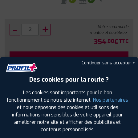
Votre commande
montée et équilibrée :
354
€
.80
TTC
FAIRE INSTALLER CE PNEU
Continuer sans accepter >
Sous réserve de disponibilité en agence
Des cookies pour la route ?
Les cookies sont importants pour le bon
fonctionnement de notre site internet.
Nos partenaires
et nous déposons des cookies et utilisons des
SPÉCIFICATIONS
AVIS CLIENTS
ÉTIQUETAGE
informations non sensibles de votre appareil pour
améliorer notre site et afficher des publicités et
Étiquetage
contenus personnalisés.