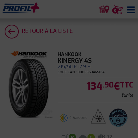
0
RETOUR À LA LISTE
HANKOOK
KINERGY 4S
215/50 R 17 91H
CODE EAN : 8808563465814
134
€
.90
TTC
l'unité
4 Saisons
B
72
B
C