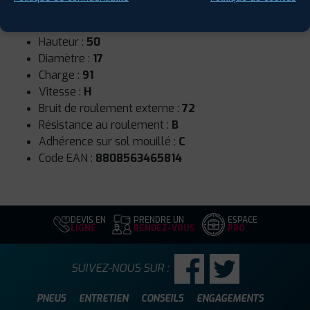
Runflat :
Non
Largeur :
215
Hauteur :
50
Diamètre :
17
Charge :
91
Vitesse :
H
Bruit de roulement externe :
72
Résistance au roulement :
B
Adhérence sur sol mouillé :
C
Code EAN :
8808563465814
DEVIS EN
PRENDRE UN
ESPACE
LIGNE
RENDEZ-VOUS
PRO
SUIVEZ-NOUS SUR :
PNEUS
ENTRETIEN
CONSEILS
ENGAGEMENTS