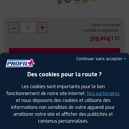
Votre commande
montée et équilibrée :
316
€
.80
TTC
FAIRE INSTALLER CE PNEU
Continuer sans accepter >
Sous réserve de disponibilité en agence
Des cookies pour la route ?
Les cookies sont importants pour le bon
fonctionnement de notre site internet.
Nos partenaires
et nous déposons des cookies et utilisons des
SPÉCIFICATIONS
AVIS CLIENTS
ÉTIQUETAGE
informations non sensibles de votre appareil pour
améliorer notre site et afficher des publicités et
Étiquetage
contenus personnalisés.