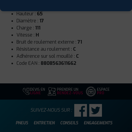
Largeur :
245
Hauteur :
65
Diamètre :
17
Charge :
111
Vitesse :
H
Bruit de roulement externe :
71
Résistance au roulement :
C
Adhérence sur sol mouillé :
C
Code EAN :
8808563611662
DEVIS EN
PRENDRE UN
ESPACE
LIGNE
RENDEZ-VOUS
PRO
SUIVEZ-NOUS SUR :
PNEUS
ENTRETIEN
CONSEILS
ENGAGEMENTS