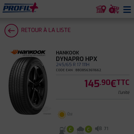
0
RETOUR À LA LISTE
HANKOOK
DYNAPRO HPX
245/65 R 17 111H
CODE EAN : 8808563611662
145
€
.90
TTC
l'unité
Été
B
71
C
C