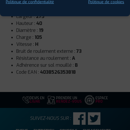
Saison :
4 Saisons
Politique de confidentialité
Politique de cookies
Runflat :
Non
Largeur :
275
Hauteur :
40
Diamètre :
19
Charge :
105
Vitesse :
H
Bruit de roulement externe :
73
Résistance au roulement :
A
Adhérence sur sol mouillé :
B
Code EAN :
4038526353818
DEVIS EN
PRENDRE UN
ESPACE
LIGNE
RENDEZ-VOUS
PRO
SUIVEZ-NOUS SUR :