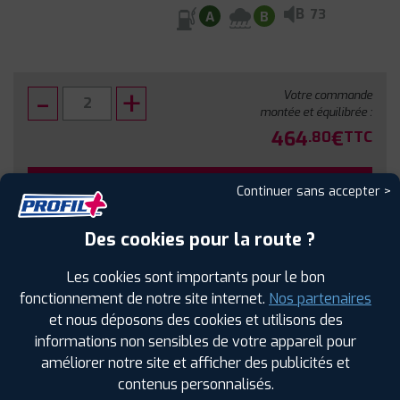
B
73
A
B
Votre commande
montée et équilibrée :
464
€
.80
TTC
FAIRE INSTALLER CE PNEU
Continuer sans accepter >
Sous réserve de disponibilité en agence
Des cookies pour la route ?
Les cookies sont importants pour le bon
fonctionnement de notre site internet.
Nos partenaires
et nous déposons des cookies et utilisons des
SPÉCIFICATIONS
AVIS CLIENTS
ÉTIQUETAGE
informations non sensibles de votre appareil pour
améliorer notre site et afficher des publicités et
Étiquetage
contenus personnalisés.