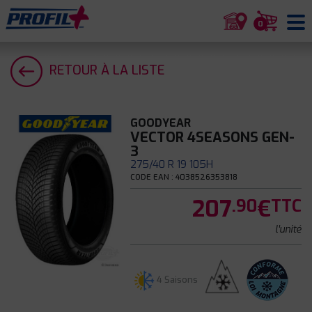
0
RETOUR À LA LISTE
GOODYEAR
VECTOR 4SEASONS GEN-
3
275/40 R 19 105H
CODE EAN : 4038526353818
207
€
.90
TTC
l'unité
4 Saisons