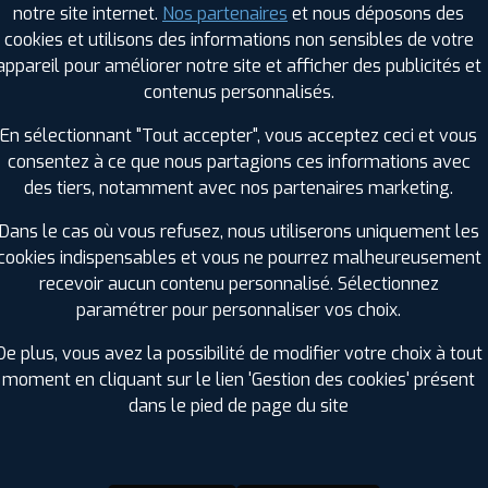
notre site internet.
Nos partenaires
et nous déposons des
Hauteur :
55
cookies et utilisons des informations non sensibles de votre
Diamètre :
18
appareil pour améliorer notre site et afficher des publicités et
Charge :
102
contenus personnalisés.
Vitesse :
H
Bruit de roulement externe :
72
En sélectionnant "Tout accepter", vous acceptez ceci et vous
Résistance au roulement :
A
consentez à ce que nous partagions ces informations avec
Adhérence sur sol mouillé :
B
des tiers, notamment avec nos partenaires marketing.
Code EAN :
4038526352071
Dans le cas où vous refusez, nous utiliserons uniquement les
cookies indispensables et vous ne pourrez malheureusement
recevoir aucun contenu personnalisé. Sélectionnez
paramétrer pour personnaliser vos choix.
De plus, vous avez la possibilité de modifier votre choix à tout
moment en cliquant sur le lien 'Gestion des cookies' présent
dans le pied de page du site