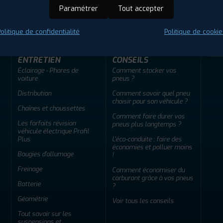
ir adherent
Offres d'emploi
FAQ
Paramétrer
Tout accepter
olitique de confidentialité
Politique de cookie
ENTRETIEN
CONSEILS
Éclairage - Phares de
Comment stocker vos
voiture
pneus ?
Distribution
Comment savoir quel pneu
choisir pour son véhicule ?
Chaînes et chaussettes
Comment faire durer vos
Les forfaits révision
pneus plus longtemps ?
véhicule électrique Profil
Plus
L'éco-conduite : faire des
économies et polluer moins
Bougies d'allumage
!
Freinage
Comment économiser du
carburant grâce à vos pneus
Batterie
?
Géométrie
Voir tous les conseils
Tout savoir sur les
suspensions et