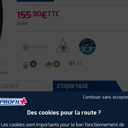
155
€
.90
TTC
l'unité
4 Saisons
B
72
A
B
CLIENTS
ÉTIQUETAGE
Continuer sans accepte
Des cookies pour la route ?
Saison :
4 Saisons
Runflat :
Non
Les cookies sont importants pour le bon fonctionnement de
Largeur :
225