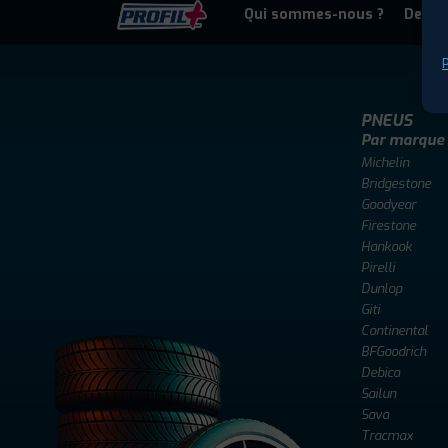
Qui sommes-nous ?
Deven
P
PNEUS
Par marque
Michelin
Bridgestone
Goodyear
Firestone
Hankook
Pirelli
Dunlop
Giti
Continental
BFGoodrich
Debica
Sailun
Sava
Tracmax