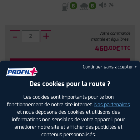
B
74
B
B
Votre commande
montée et équilibrée :
460
€
.00
TTC
FAIRE INSTALLER CE PNEU
Continuer sans accepter >
Sous réserve de disponibilité en agence
Des cookies pour la route ?
Les cookies sont importants pour le bon
fonctionnement de notre site internet.
Nos partenaires
et nous déposons des cookies et utilisons des
SPÉCIFICATIONS
AVIS CLIENTS
ÉTIQUETAGE
informations non sensibles de votre appareil pour
améliorer notre site et afficher des publicités et
Étiquetage
contenus personnalisés.