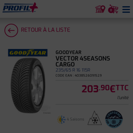
0
RETOUR À LA LISTE
GOODYEAR
VECTOR 4SEASONS
CARGO
235/65 R 16 115R
CODE EAN : 4038526091529
203
€
.90
TTC
l'unité
4 Saisons