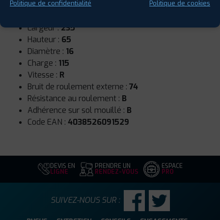
Saison :
4 Saisons
Politique de confidentialité
Politique de cookies
Runflat :
Non
Largeur :
235
Hauteur :
65
Diamètre :
16
Charge :
115
Vitesse :
R
Bruit de roulement externe :
74
Résistance au roulement :
B
Adhérence sur sol mouillé :
B
Code EAN :
4038526091529
DEVIS EN
PRENDRE UN
ESPACE
LIGNE
RENDEZ-VOUS
PRO
SUIVEZ-NOUS SUR :