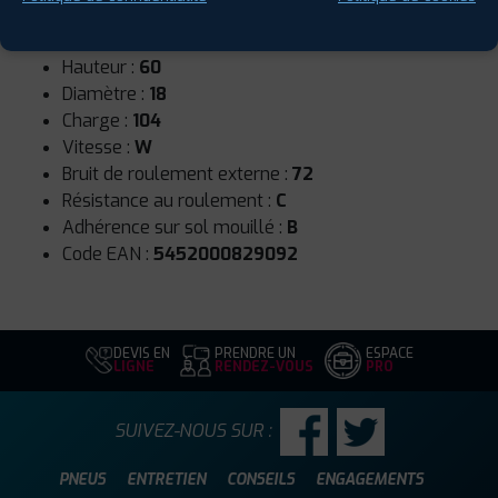
Runflat :
Non
Largeur :
225
Hauteur :
60
Diamètre :
18
Charge :
104
Vitesse :
W
Bruit de roulement externe :
72
Résistance au roulement :
C
Adhérence sur sol mouillé :
B
Code EAN :
5452000829092
DEVIS EN
PRENDRE UN
ESPACE
LIGNE
RENDEZ-VOUS
PRO
SUIVEZ-NOUS SUR :
PNEUS
ENTRETIEN
CONSEILS
ENGAGEMENTS