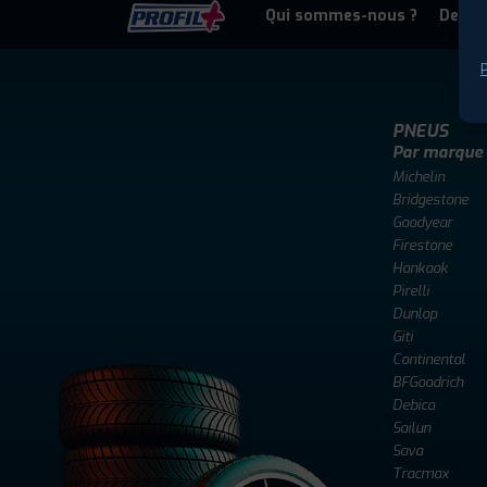
Qui sommes-nous ?
Deven
P
PNEUS
Par marque
Michelin
Bridgestone
Goodyear
Firestone
Hankook
Pirelli
Dunlop
Giti
Continental
BFGoodrich
Debica
Sailun
Sava
Tracmax