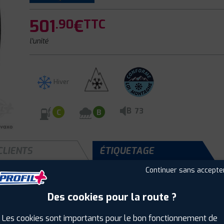
501
€
.90
TTC
l'unité
Hiver
B
73
C
B
CLIENTS
ÉTIQUETAGE
Continuer sans accepte
Des cookies pour la route ?
Saison :
Hiver
Runflat :
Non
Les cookies sont importants pour le bon fonctionnement de
Largeur :
305