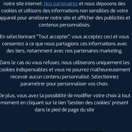
notre site internet.
Nos partenaires
et nous déposons des
Hauteur :
30
cookies et utilisons des informations non sensibles de votre
Diamètre :
21
appareil pour améliorer notre site et afficher des publicités et
Charge :
104
contenus personnalisés.
Vitesse :
V
Bruit de roulement externe :
73
En sélectionnant "Tout accepter", vous acceptez ceci et vous
Résistance au roulement :
C
consentez à ce que nous partagions ces informations avec
Adhérence sur sol mouillé :
B
des tiers, notamment avec nos partenaires marketing.
Code EAN :
4038526353979
Dans le cas où vous refusez, nous utiliserons uniquement les
cookies indispensables et vous ne pourrez malheureusement
recevoir aucun contenu personnalisé. Sélectionnez
paramétrer pour personnaliser vos choix.
De plus, vous avez la possibilité de modifier votre choix à tout
moment en cliquant sur le lien 'Gestion des cookies' présent
dans le pied de page du site