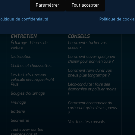
ir adherent
Offres d'emploi
FAQ
Paramétrer
Tout accepter
olitique de confidentialité
Politique de cookie
ENTRETIEN
CONSEILS
Éclairage - Phares de
Comment stocker vos
voiture
pneus ?
Distribution
Comment savoir quel pneu
choisir pour son véhicule ?
Chaînes et chaussettes
Comment faire durer vos
Les forfaits révision
pneus plus longtemps ?
véhicule électrique Profil
Plus
L'éco-conduite : faire des
économies et polluer moins
Bougies d'allumage
!
Freinage
Comment économiser du
carburant grâce à vos pneus
Batterie
?
Géométrie
Voir tous les conseils
Tout savoir sur les
suspensions et