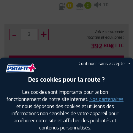
B
70
D
C
Votre commande
montée et équilibrée :
392
€
.80
TTC
FAIRE INSTALLER CE PNEU
Continuer sans accepter >
Sous réserve de disponibilité en agence
Des cookies pour la route ?
Les cookies sont importants pour le bon
fonctionnement de notre site internet.
Nos partenaires
et nous déposons des cookies et utilisons des
SPÉCIFICATIONS
AVIS CLIENTS
ÉTIQUETAGE
informations non sensibles de votre appareil pour
améliorer notre site et afficher des publicités et
Étiquetage
contenus personnalisés.