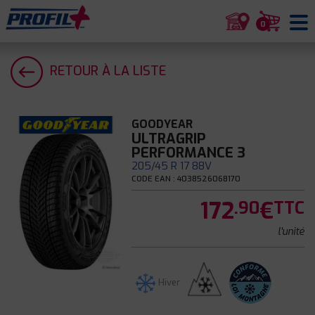
0
RETOUR À LA LISTE
GOODYEAR
ULTRAGRIP
PERFORMANCE 3
205/45 R 17 88V
CODE EAN : 4038526068170
172
€
.90
TTC
l'unité
Hiver