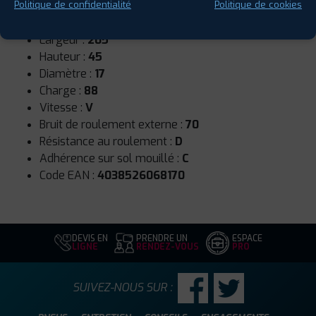
Saison :
Hiver
Politique de confidentialité
Politique de cookies
Runflat :
Non
Largeur :
205
Hauteur :
45
Diamètre :
17
Charge :
88
Vitesse :
V
Bruit de roulement externe :
70
Résistance au roulement :
D
Adhérence sur sol mouillé :
C
Code EAN :
4038526068170
DEVIS EN
PRENDRE UN
ESPACE
LIGNE
RENDEZ-VOUS
PRO
SUIVEZ-NOUS SUR :