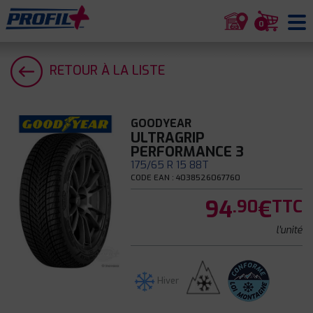
0
RETOUR À LA LISTE
GOODYEAR
ULTRAGRIP
PERFORMANCE 3
175/65 R 15 88T
CODE EAN : 4038526067760
94
€
.90
TTC
l'unité
Hiver