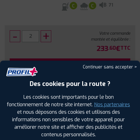
B
71
C
C
Votre commande
montée et équilibrée :
233
€
.60
TTC
FAIRE INSTALLER CE PNEU
Continuer sans accepter >
Sous réserve de disponibilité en agence
Des cookies pour la route ?
Les cookies sont importants pour le bon
fonctionnement de notre site internet.
Nos partenaires
et nous déposons des cookies et utilisons des
SPÉCIFICATIONS
AVIS CLIENTS
ÉTIQUETAGE
informations non sensibles de votre appareil pour
améliorer notre site et afficher des publicités et
Étiquetage
contenus personnalisés.