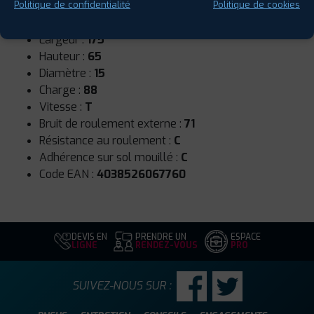
Saison :
Hiver
Politique de confidentialité
Politique de cookies
Runflat :
Non
Largeur :
175
Hauteur :
65
Diamètre :
15
Charge :
88
Vitesse :
T
Bruit de roulement externe :
71
Résistance au roulement :
C
Adhérence sur sol mouillé :
C
Code EAN :
4038526067760
DEVIS EN
PRENDRE UN
ESPACE
LIGNE
RENDEZ-VOUS
PRO
SUIVEZ-NOUS SUR :