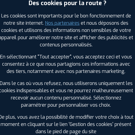
Des cookies pour la route ?
Les cookies sont importants pour le bon fonctionnement de
notre site internet.
Nos partenaires
et nous déposons des
Saison :
Hiver
cookies et utilisons des informations non sensibles de votre
Runflat :
Non
appareil pour améliorer notre site et afficher des publicités et
Largeur :
165
contenus personnalisés.
Hauteur :
70
Diamètre :
14
En sélectionnant "Tout accepter", vous acceptez ceci et vous
Charge :
81
consentez à ce que nous partagions ces informations avec
Vitesse :
T
des tiers, notamment avec nos partenaires marketing.
Bruit de roulement externe :
70
Résistance au roulement :
D
Dans le cas où vous refusez, nous utiliserons uniquement les
Adhérence sur sol mouillé :
B
cookies indispensables et vous ne pourrez malheureusement
Code EAN :
5452000815194
recevoir aucun contenu personnalisé. Sélectionnez
paramétrer pour personnaliser vos choix.
De plus, vous avez la possibilité de modifier votre choix à tout
moment en cliquant sur le lien 'Gestion des cookies' présent
dans le pied de page du site