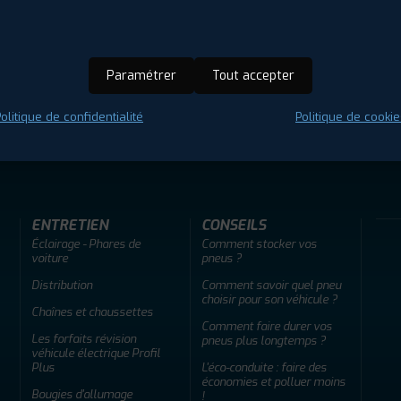
Paramétrer
Tout accepter
olitique de confidentialité
Politique de cookie
ir adherent
Offres d'emploi
FAQ
ENTRETIEN
CONSEILS
Éclairage - Phares de
Comment stocker vos
voiture
pneus ?
Distribution
Comment savoir quel pneu
choisir pour son véhicule ?
Chaînes et chaussettes
Comment faire durer vos
Les forfaits révision
pneus plus longtemps ?
véhicule électrique Profil
Plus
L'éco-conduite : faire des
économies et polluer moins
Bougies d'allumage
!