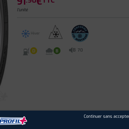
91
€
.90
TTC
l'unité
Hiver
B
70
D
B
Continuer sans accepte
CLIENTS
ÉTIQUETAGE