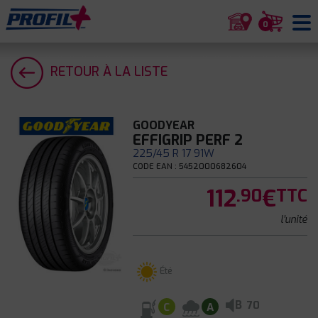
0
RETOUR À LA LISTE
GOODYEAR
EFFIGRIP PERF 2
225/45 R 17 91W
CODE EAN : 5452000682604
112
€
.90
TTC
l'unité
Été
B
70
C
A