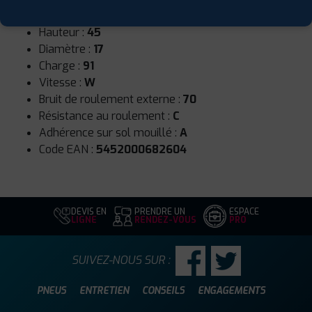
Largeur :
225
Hauteur :
45
Diamètre :
17
Charge :
91
Vitesse :
W
Bruit de roulement externe :
70
Résistance au roulement :
C
Adhérence sur sol mouillé :
A
Code EAN :
5452000682604
DEVIS EN
PRENDRE UN
ESPACE
LIGNE
RENDEZ-VOUS
PRO
SUIVEZ-NOUS SUR :
PNEUS
ENTRETIEN
CONSEILS
ENGAGEMENTS