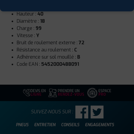
Largeur :
275
Hauteur :
40
Diamètre :
18
Charge :
99
Vitesse :
Y
Bruit de roulement externe :
72
Résistance au roulement :
C
Adhérence sur sol mouillé :
B
Code EAN :
5452000488091
DEVIS EN
PRENDRE UN
ESPACE
LIGNE
RENDEZ-VOUS
PRO
SUIVEZ-NOUS SUR :
PNEUS
ENTRETIEN
CONSEILS
ENGAGEMENTS