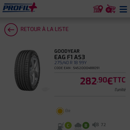
0
RETOUR À LA LISTE
GOODYEAR
EAG F1 AS3
275/40 R 18 99Y
CODE EAN : 5452000488091
282
€
.90
TTC
l'unité
Été
B
72
C
B