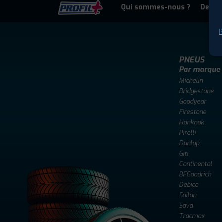
Qui sommes-nous ?
Deven
P
PNEUS
Par marque
Michelin
Bridgestone
Goodyear
Firestone
Hankook
Pirelli
Dunlop
Giti
Continental
BFGoodrich
Debica
Sailun
Sava
Tracmax