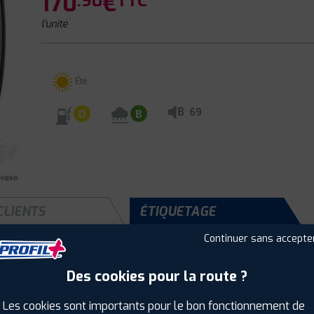
170
€
.90
TTC
l'unité
Été
B
69
D
B
CLIENTS
ÉTIQUETAGE
Continuer sans accepte
Des cookies pour la route ?
Saison :
Été
Runflat :
Non
Les cookies sont importants pour le bon fonctionnement de
Largeur :
205