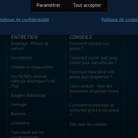
ir adherent
Offres d'emploi
FAQ
Paramétrer
Tout accepter
olitique de confidentialité
Politique de cookie
ENTRETIEN
CONSEILS
Éclairage - Phares de
Comment stocker vos
voiture
pneus ?
Distribution
Comment savoir quel pneu
choisir pour son véhicule ?
Chaînes et chaussettes
Comment faire durer vos
Les forfaits révision
pneus plus longtemps ?
véhicule électrique Profil
Plus
L'éco-conduite : faire des
économies et polluer moins
Bougies d'allumage
!
Freinage
Comment économiser du
carburant grâce à vos pneus
Batterie
?
Géométrie
Voir tous les conseils
Tout savoir sur les
suspensions et