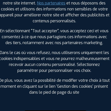
notre site internet.
Nos partenaires
et nous déposons des
Hauteur :
55
cookies et utilisons des informations non sensibles de votre
Diamètre :
17
appareil pour améliorer notre site et afficher des publicités et
Charge :
91
contenus personnalisés.
Vitesse :
Y
Bruit de roulement externe :
69
En sélectionnant "Tout accepter", vous acceptez ceci et vous
Résistance au roulement :
D
consentez à ce que nous partagions ces informations avec
Adhérence sur sol mouillé :
B
des tiers, notamment avec nos partenaires marketing.
Code EAN :
4038526033185
Dans le cas où vous refusez, nous utiliserons uniquement les
cookies indispensables et vous ne pourrez malheureusement
recevoir aucun contenu personnalisé. Sélectionnez
paramétrer pour personnaliser vos choix.
De plus, vous avez la possibilité de modifier votre choix à tout
moment en cliquant sur le lien 'Gestion des cookies' présent
dans le pied de page du site