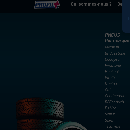
Qui sommes-nous ?
Deven
P
PNEUS
Par marque
Michelin
Bridgestone
Goodyear
Firestone
Hankook
Pirelli
Dunlop
Giti
Continental
BFGoodrich
Debica
Sailun
Sava
Tracmax