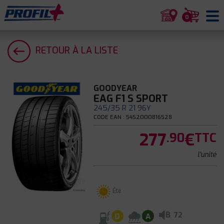
0
RETOUR À LA LISTE
GOODYEAR
EAG F1 S SPORT
245/35 R 21 96Y
CODE EAN : 5452000816528
277
€
.90
TTC
l'unité
Été
B
72
D
A