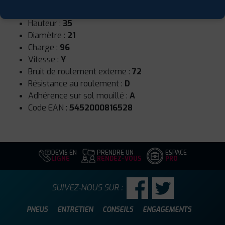
Largeur :
245
Hauteur :
35
Diamètre :
21
Charge :
96
Vitesse :
Y
Bruit de roulement externe :
72
Résistance au roulement :
D
Adhérence sur sol mouillé :
A
Code EAN :
5452000816528
DEVIS EN
PRENDRE UN
ESPACE
LIGNE
RENDEZ-VOUS
PRO
SUIVEZ-NOUS SUR :
PNEUS
ENTRETIEN
CONSEILS
ENGAGEMENTS