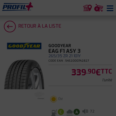
0
RETOUR À LA LISTE
GOODYEAR
EAG F1 ASY 3
265/35 ZR 21 101Y
CODE EAN : 5452000742827
339
€
.90
TTC
l'unité
Été
B
72
C
A