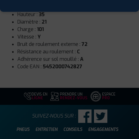
Largeur :
265
Hauteur :
35
Diamètre :
21
Charge :
101
Vitesse :
Y
Bruit de roulement externe :
72
Résistance au roulement :
C
Adhérence sur sol mouillé :
A
Code EAN :
5452000742827
DEVIS EN
PRENDRE UN
ESPACE
LIGNE
RENDEZ-VOUS
PRO
SUIVEZ-NOUS SUR :
PNEUS
ENTRETIEN
CONSEILS
ENGAGEMENTS