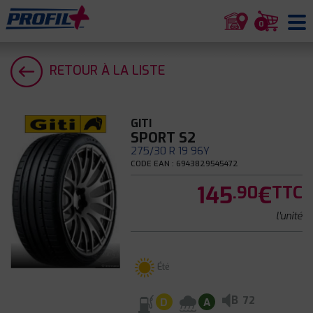
0
RETOUR À LA LISTE
GITI
SPORT S2
275/30 R 19 96Y
CODE EAN : 6943829545472
145
€
.90
TTC
l'unité
Été
B
72
D
A