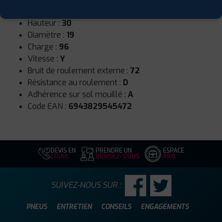
Largeur :
275
Hauteur :
30
Diamètre :
19
Charge :
96
Vitesse :
Y
Bruit de roulement externe :
72
Résistance au roulement :
D
Adhérence sur sol mouillé :
A
Code EAN :
6943829545472
DEVIS EN
PRENDRE UN
ESPACE
LIGNE
RENDEZ-VOUS
PRO
SUIVEZ-NOUS SUR :
PNEUS
ENTRETIEN
CONSEILS
ENGAGEMENTS