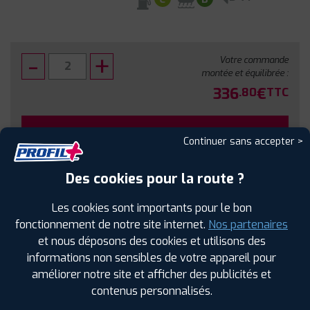
Votre commande
montée et équilibrée :
336
€
.80
TTC
FAIRE INSTALLER CE PNEU
Continuer sans accepter >
Sous réserve de disponibilité en agence
Des cookies pour la route ?
Les cookies sont importants pour le bon
fonctionnement de notre site internet.
Nos partenaires
et nous déposons des cookies et utilisons des
SPÉCIFICATIONS
AVIS CLIENTS
ÉTIQUETAGE
informations non sensibles de votre appareil pour
améliorer notre site et afficher des publicités et
Étiquetage
contenus personnalisés.