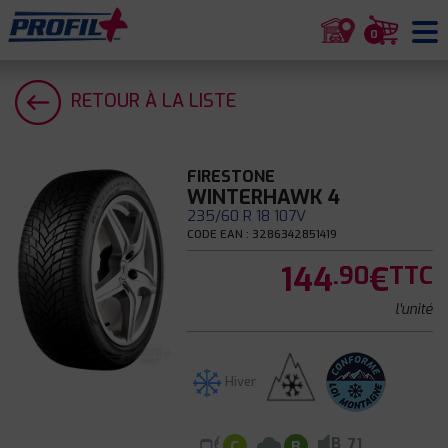
0
RETOUR À LA LISTE
FIRESTONE
WINTERHAWK 4
235/60 R 18 107V
CODE EAN : 3286342851419
144
€
.90
TTC
l'unité
Hiver
B
71
C
B