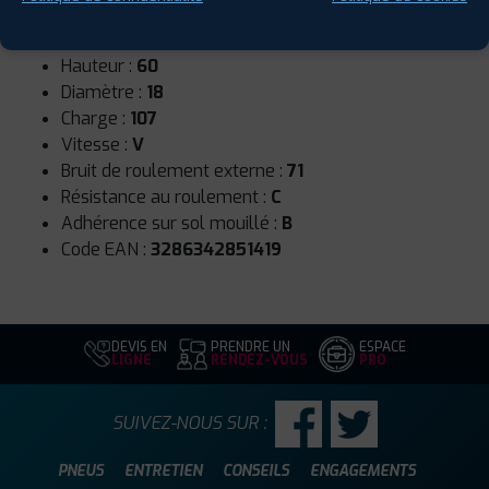
Runflat :
Non
Largeur :
235
Hauteur :
60
Diamètre :
18
Charge :
107
Vitesse :
V
Bruit de roulement externe :
71
Résistance au roulement :
C
Adhérence sur sol mouillé :
B
Code EAN :
3286342851419
DEVIS EN
PRENDRE UN
ESPACE
LIGNE
RENDEZ-VOUS
PRO
SUIVEZ-NOUS SUR :
PNEUS
ENTRETIEN
CONSEILS
ENGAGEMENTS