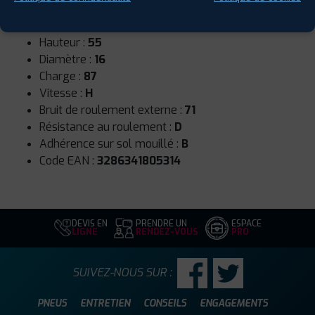
Runflat :
Non
Largeur :
195
Hauteur :
55
Diamètre :
16
Charge :
87
Vitesse :
H
Bruit de roulement externe :
71
Résistance au roulement :
D
Adhérence sur sol mouillé :
B
Code EAN :
3286341805314
DEVIS EN
PRENDRE UN
ESPACE
LIGNE
RENDEZ-VOUS
PRO
SUIVEZ-NOUS SUR :
PNEUS
ENTRETIEN
CONSEILS
ENGAGEMENTS