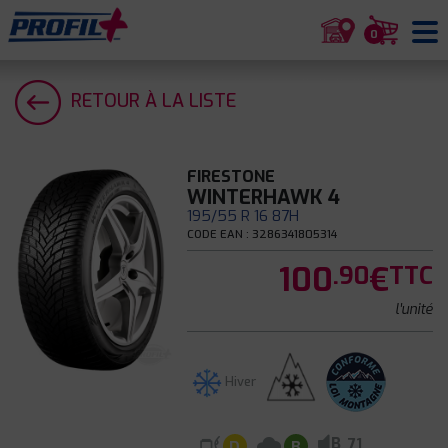
0
RETOUR À LA LISTE
FIRESTONE
WINTERHAWK 4
195/55 R 16 87H
CODE EAN : 3286341805314
100
€
.90
TTC
l'unité
Hiver
B
71
D
B