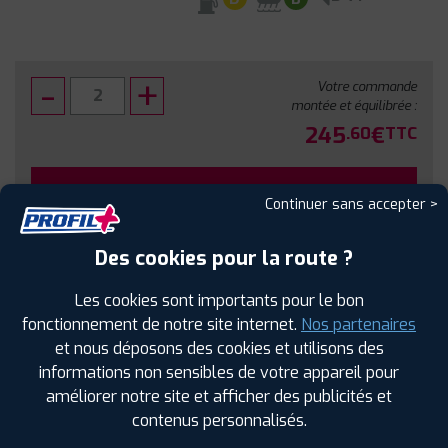
Votre commande
montée et équilibrée :
245
€
.60
TTC
FAIRE INSTALLER CE PNEU
Continuer sans accepter >
Sous réserve de disponibilité en agence
Des cookies pour la route ?
Les cookies sont importants pour le bon
fonctionnement de notre site internet.
Nos partenaires
et nous déposons des cookies et utilisons des
SPÉCIFICATIONS
AVIS CLIENTS
ÉTIQUETAGE
informations non sensibles de votre appareil pour
améliorer notre site et afficher des publicités et
Étiquetage
contenus personnalisés.