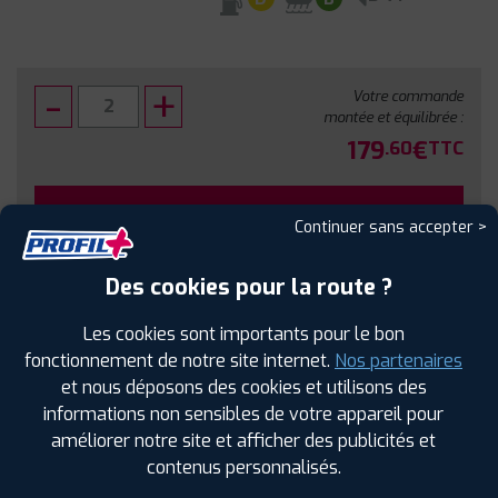
Votre commande
montée et équilibrée :
179
€
.60
TTC
FAIRE INSTALLER CE PNEU
Continuer sans accepter >
Sous réserve de disponibilité en agence
Des cookies pour la route ?
Les cookies sont importants pour le bon
fonctionnement de notre site internet.
Nos partenaires
et nous déposons des cookies et utilisons des
SPÉCIFICATIONS
AVIS CLIENTS
ÉTIQUETAGE
informations non sensibles de votre appareil pour
améliorer notre site et afficher des publicités et
Étiquetage
contenus personnalisés.