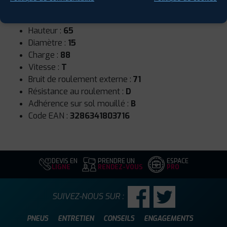
Runflat :
Non
Largeur :
185
Hauteur :
65
Diamètre :
15
Charge :
88
Vitesse :
T
Bruit de roulement externe :
71
Résistance au roulement :
D
Adhérence sur sol mouillé :
B
Code EAN :
3286341803716
DEVIS EN
PRENDRE UN
ESPACE
LIGNE
RENDEZ-VOUS
PRO
SUIVEZ-NOUS SUR :
PNEUS
ENTRETIEN
CONSEILS
ENGAGEMENTS