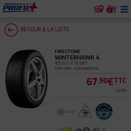
0
RETOUR À LA LISTE
FIRESTONE
WINTERHAWK 4
185/65 R 15 88T
CODE EAN : 3286341803716
67
€
.90
TTC
l'unité
Hiver
B
71
D
B