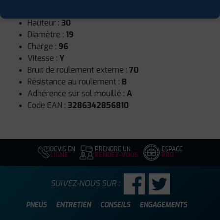
Largeur :
275
Hauteur :
30
Diamètre :
19
Charge :
96
Vitesse :
Y
Bruit de roulement externe :
70
Résistance au roulement :
B
Adhérence sur sol mouillé :
A
Code EAN :
3286342856810
DEVIS EN
PRENDRE UN
ESPACE
LIGNE
RENDEZ-VOUS
PRO
SUIVEZ-NOUS SUR :
PNEUS
ENTRETIEN
CONSEILS
ENGAGEMENTS