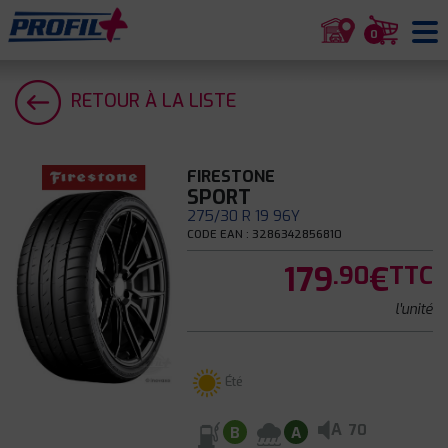
0
RETOUR À LA LISTE
FIRESTONE
SPORT
275/30 R 19 96Y
CODE EAN : 3286342856810
179
€
.90
TTC
l'unité
Été
A
70
B
A