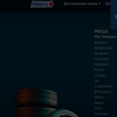
Qui sommes-nous ?
Deven
P
PNEUS
Par marque
Michelin
Bridgestone
Goodyear
Firestone
Hankook
Pirelli
Dunlop
Giti
Continental
BFGoodrich
Debica
Sailun
Sava
Tracmax