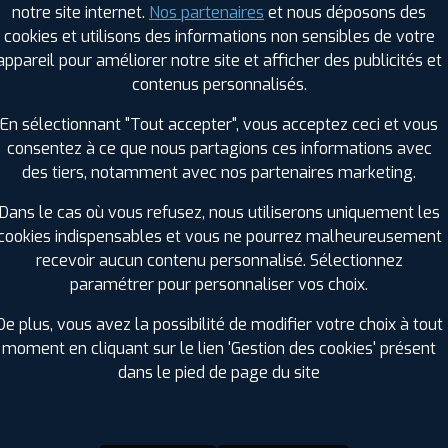
notre site internet.
Nos partenaires
et nous déposons des
Hauteur :
45
cookies et utilisons des informations non sensibles de votre
Diamètre :
20
appareil pour améliorer notre site et afficher des publicités et
Charge :
103
contenus personnalisés.
Vitesse :
Y
Bruit de roulement externe :
70
En sélectionnant "Tout accepter", vous acceptez ceci et vous
Résistance au roulement :
A
consentez à ce que nous partagions ces informations avec
Adhérence sur sol mouillé :
A
des tiers, notamment avec nos partenaires marketing.
Code EAN :
3286342857114
Dans le cas où vous refusez, nous utiliserons uniquement les
cookies indispensables et vous ne pourrez malheureusement
recevoir aucun contenu personnalisé. Sélectionnez
paramétrer pour personnaliser vos choix.
De plus, vous avez la possibilité de modifier votre choix à tout
moment en cliquant sur le lien 'Gestion des cookies' présent
dans le pied de page du site