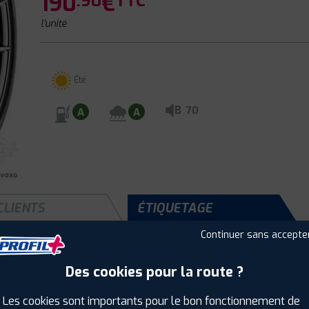
190
€
.90
TTC
l'unité
Été
B
70
A
A
CLIENTS
ÉTIQUETAGE
Continuer sans accepte
Des cookies pour la route ?
Saison :
Été
Runflat :
Non
Les cookies sont importants pour le bon fonctionnement de
Largeur :
245