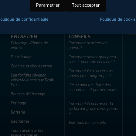
ir adherent
Offres d'emploi
FAQ
Paramétrer
Tout accepter
olitique de confidentialité
Politique de cookie
ENTRETIEN
CONSEILS
Éclairage - Phares de
Comment stocker vos
voiture
pneus ?
Distribution
Comment savoir quel pneu
choisir pour son véhicule ?
Chaînes et chaussettes
Comment faire durer vos
Les forfaits révision
pneus plus longtemps ?
véhicule électrique Profil
Plus
L'éco-conduite : faire des
économies et polluer moins
Bougies d'allumage
!
Freinage
Comment économiser du
carburant grâce à vos pneus
Batterie
?
Géométrie
Voir tous les conseils
Tout savoir sur les
suspensions et