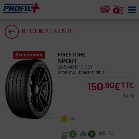
0
RETOUR À LA LISTE
FIRESTONE
SPORT
245/40 R 19 98Y
CODE EAN : 3286342405117
150
€
.90
TTC
l'unité
Été
B
70
B
A