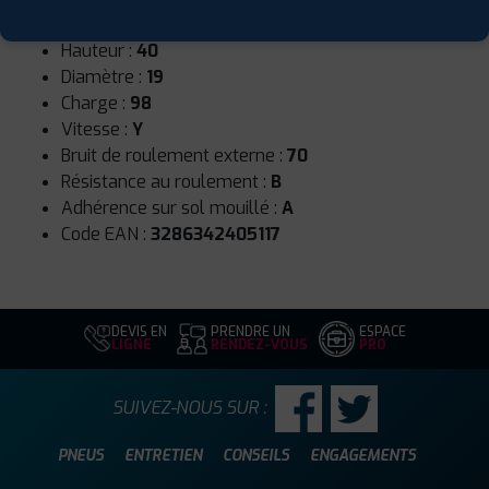
Largeur :
245
Hauteur :
40
Diamètre :
19
Charge :
98
Vitesse :
Y
Bruit de roulement externe :
70
Résistance au roulement :
B
Adhérence sur sol mouillé :
A
Code EAN :
3286342405117
DEVIS EN
PRENDRE UN
ESPACE
LIGNE
RENDEZ-VOUS
PRO
SUIVEZ-NOUS SUR :
PNEUS
ENTRETIEN
CONSEILS
ENGAGEMENTS