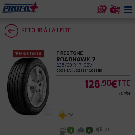
0
RETOUR À LA LISTE
FIRESTONE
ROADHAWK 2
235/60 R 17 102V
CODE EAN : 3286342063119
128
€
.90
TTC
l'unité
Été
B
71
B
A