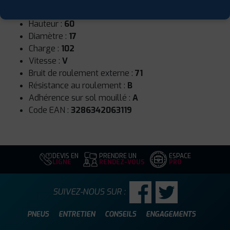
Largeur :
235
Hauteur :
60
Diamètre :
17
Charge :
102
Vitesse :
V
Bruit de roulement externe :
71
Résistance au roulement :
B
Adhérence sur sol mouillé :
A
Code EAN :
3286342063119
DEVIS EN
PRENDRE UN
ESPACE
LIGNE
RENDEZ-VOUS
PRO
SUIVEZ-NOUS SUR :
PNEUS
ENTRETIEN
CONSEILS
ENGAGEMENTS