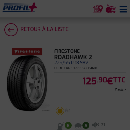
0
RETOUR À LA LISTE
FIRESTONE
ROADHAWK 2
225/55 R 18 98V
CODE EAN : 3286342151618
125
€
.90
TTC
l'unité
Été
B
71
B
A