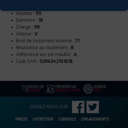
Largeur :
225
Hauteur :
55
Diamètre :
18
Charge :
98
Vitesse :
V
Bruit de roulement externe :
71
Résistance au roulement :
B
Adhérence sur sol mouillé :
A
Code EAN :
3286342151618
DEVIS EN
PRENDRE UN
ESPACE
LIGNE
RENDEZ-VOUS
PRO
SUIVEZ-NOUS SUR :
PNEUS
ENTRETIEN
CONSEILS
ENGAGEMENTS